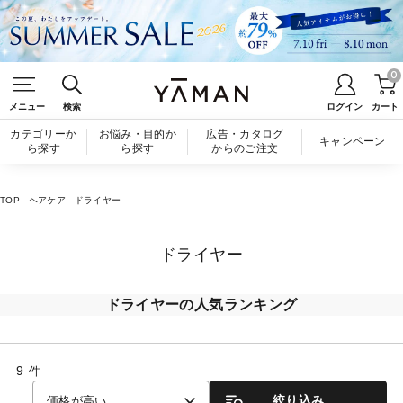
0
メニュー
検索
ログイン
カート
カテゴリーか
お悩み・目的か
広告・カタログ
キャンペーン
ら探す
ら探す
からのご注文
TOP
ヘアケア
ドライヤー
ドライヤー
ドライヤーの人気ランキング
9
件
絞り込み
価格が高い