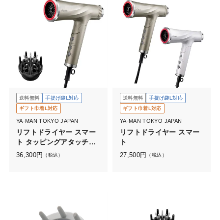
送料無料
手提げ袋L対応
送料無料
手提げ袋L対応
ギフト巾着L対応
ギフト巾着L対応
YA-MAN TOKYO JAPAN
YA-MAN TOKYO JAPAN
リフトドライヤー スマー
リフトドライヤー スマー
ト タッピングアタッチメ
ト
ント付
36,300
円
27,500
円
（税込）
（税込）