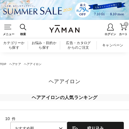
0
メニュー
検索
ログイン
カート
カテゴリーか
お悩み・目的か
広告・カタログ
キャンペーン
ら探す
ら探す
からのご注文
TOP
ヘアケア
ヘアアイロン
ヘアアイロン
ヘアアイロンの人気ランキング
10
件
絞り込み
おすすめ順