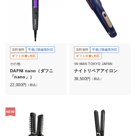
送料無料
手提げ袋縦長対応
送料無料
手提げ袋縦長対応
ギフト巾着L対応
ギフト巾着L対応
その他
YA-MAN TOKYO JAPAN
DAFNI nano（ダフニ
ナイトリペアアイロン
「nano」）
38,500
円
（税込）
22,000
円
（税込）
NEW