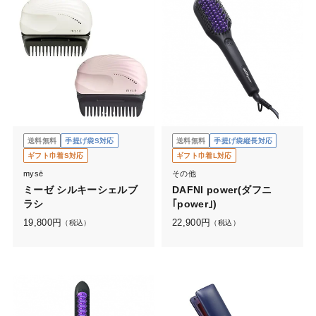
送料無料
手提げ袋S対応
送料無料
手提げ袋縦長対応
ギフト巾着S対応
ギフト巾着L対応
mysē
その他
ミーゼ シルキーシェルブ
DAFNI power(ダフニ
ラシ
｢power｣)
19,800
円
22,900
円
（税込）
（税込）