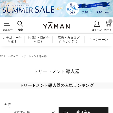
0
メニュー
検索
ログイン
カート
カテゴリーか
お悩み・目的か
広告・カタログ
キャンペーン
ら探す
ら探す
からのご注文
TOP
ヘアケア
トリートメント導入器
トリートメント導入器
トリートメント導入器の人気ランキング
4
件
絞り込み
おすすめ順