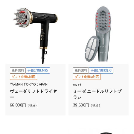
送料無料
手提げ袋L対応
送料無料
手提げ袋S対応
ギフト巾着L対応
ギフト巾着M対応
YA-MAN TOKYO JAPAN
mysē
ヴェーダリフトドライヤ
ミーゼ ニードルリフトブ
ー
ラシ
66,000
円
39,600
円
（税込）
（税込）