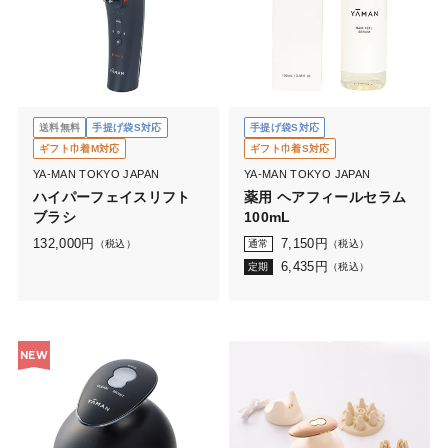
送料無料
手提げ袋S対応
手提げ袋S対応
ギフト巾着M対応
ギフト巾着S対応
YA-MAN TOKYO JAPAN
YA-MAN TOKYO JAPAN
ハイパーフェイスリフト
薬用 ヘアフィールセラム
ブラシ
100mL
132,000
円
7,150
円
（税込）
通常
（税込）
6,435
円
定期
（税込）
NEW