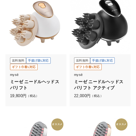
送料無料
手提げ袋L対応
送料無料
手提げ袋L対応
ギフト巾着L対応
ギフト巾着L対応
mysē
mysē
ミーゼ ニードルヘッドス
ミーゼ ニードルヘッドス
パリフト
パリフト アクティブ
19,800
円
22,000
円
（税込）
（税込）
オススメ
オススメ