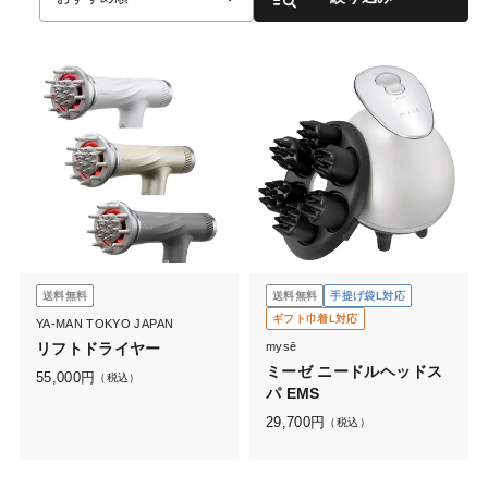
送料無料
送料無料
手提げ袋L対応
ギフト巾着L対応
YA-MAN TOKYO JAPAN
リフトドライヤー
mysē
ミーゼ ニードルヘッドス
55,000
円
（税込）
パ EMS
29,700
円
（税込）