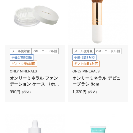
メール便対象
OM・ニードル割
メール便対象
OM・ニードル割
手提げ袋S対応
手提げ袋S対応
ギフト巾着S対応
ギフト巾着S対応
ONLY MINERALS
ONLY MINERALS
オンリーミネラル ファン
オンリーミネラル デビュ
デーション ケース 〈ホワ
ーブラシ 9cm
イト〉
990
円
1,320
円
（税込）
（税込）