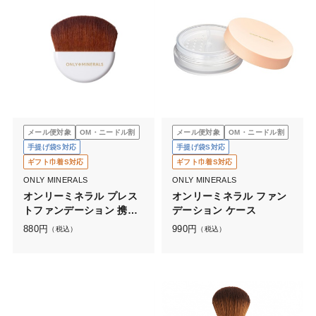
メール便対象
OM・ニードル割
メール便対象
OM・ニードル割
手提げ袋S対応
手提げ袋S対応
ギフト巾着S対応
ギフト巾着S対応
ONLY MINERALS
ONLY MINERALS
オンリーミネラル プレス
オンリーミネラル ファン
トファンデーション 携帯
デーション ケース
ブラシ
880
円
990
円
（税込）
（税込）