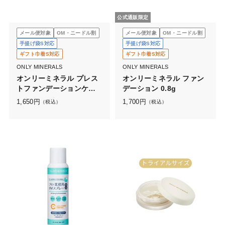
公式通販限定
メール便対象
OM・ニードル割
メール便対象
OM・ニードル割
手提げ袋S対応
手提げ袋S対応
ギフト巾着S対応
ギフト巾着S対応
ONLY MINERALS
ONLY MINERALS
オンリーミネラル プレス
オンリーミネラル ファン
トファンデーションケー
デーション 0.8g
ス ホワイトN
1,650
円
1,700
円
（税込）
（税込）