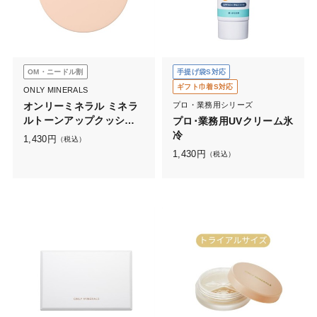
OM・ニードル割
手提げ袋S対応
ギフト巾着S対応
ONLY MINERALS
オンリーミネラル ミネラ
プロ・業務用シリーズ
ルトーンアップクッショ
プロ･業務用UVクリーム氷
ンBB ケースN
冷
1,430
円
（税込）
1,430
円
（税込）