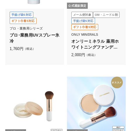
公式通販限定
手提げ袋S対応
メール便対象
OM・ニードル割
ギフト巾着S対応
手提げ袋S対応
ギフト巾着S対応
プロ・業務用シリーズ
プロ･業務用UVスプレー氷
ONLY MINERALS
冷
オンリーミネラル 薬用ホ
ワイトニングファンデー
1,760
円
（税込）
ション 0.8g
2,000
円
（税込）
オススメ