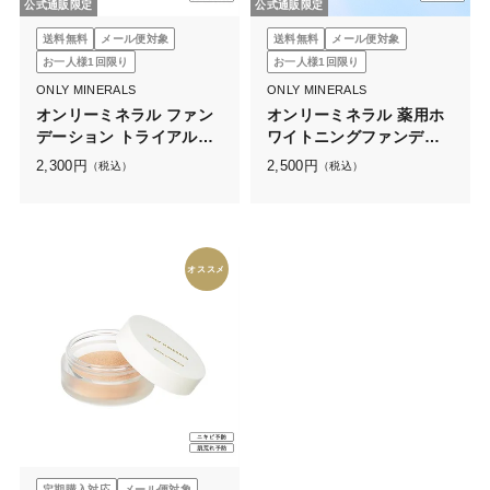
公式通販限定
公式通販限定
送料無料
メール便対象
送料無料
メール便対象
お一人様1回限り
お一人様1回限り
ONLY MINERALS
ONLY MINERALS
オンリーミネラル ファン
オンリーミネラル 薬用ホ
デーション トライアルセ
ワイトニングファンデー
ット
ション トライアルセット
2,300
円
2,500
円
（税込）
（税込）
N
オススメ
定期購入対応
メール便対象