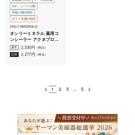
OM・ニードル割
手提げ袋S対応
ギフト巾着S対応
ONLY MINERALS
オンリーミネラル 薬用コ
ンシーラー アクネプロテ
クター 0.7g
2,530
円
通常
（税込）
2,277
円
定期
（税込）
2
3
5
1
...