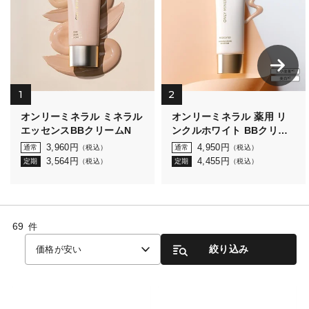
1
2
オンリーミネラル ミネラル
オンリーミネラル 薬用 リ
エッセンスBBクリームN
ンクルホワイト BBクリー
ム
3,960
円
4,950
円
通常
（税込）
通常
（税込）
3,564
円
4,455
円
定期
（税込）
定期
（税込）
69
件
絞り込み
価格が安い