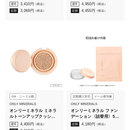
ション 2.5g
ション 5g
3,410
円
4,950
円
通常
（税込）
通常
（税込）
3,069
円
4,455
円
定期
（税込）
定期
（税込）
OM・ニードル割
定期購入対応
メール便対象
ONLY MINERALS
ONLY MINERALS
オンリーミネラル ミネラ
オンリーミネラル ファン
ルトーンアップクッショ
デーション〈詰替用〉5g
ンBB レフィル N（ケース
初めてコース
4,400
円
4,180
円
通常
（税込）
定期
（税込）
なし）