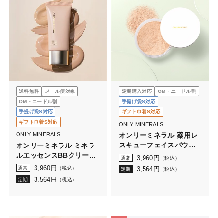
送料無料
メール便対象
定期購入対応
OM・ニードル割
OM・ニードル割
手提げ袋S対応
手提げ袋S対応
ギフト巾着S対応
ギフト巾着S対応
ONLY MINERALS
ONLY MINERALS
オンリーミネラル 薬用レ
スキューフェイスパウダ
オンリーミネラル ミネラ
ー
ルエッセンスBBクリーム
3,960
円
通常
（税込）
N
3,960
円
通常
（税込）
3,564
円
定期
（税込）
3,564
円
定期
（税込）