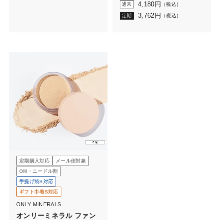
4,180
円
通常
（税込）
3,762
円
定期
（税込）
定期購入対応
メール便対象
OM・ニードル割
手提げ袋S対応
ギフト巾着S対応
ONLY MINERALS
オンリーミネラル ファン