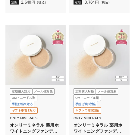
2,640
円
3,784
円
定期
（税込）
定期
（税込）
定期購入対応
メール便対象
定期購入対応
メール便対象
OM・ニードル割
OM・ニードル割
手提げ袋S対応
手提げ袋S対応
ギフト巾着S対応
ギフト巾着S対応
ONLY MINERALS
ONLY MINERALS
オンリーミネラル 薬用ホ
オンリーミネラル 薬用ホ
ワイトニングファンデー
ワイトニングファンデー