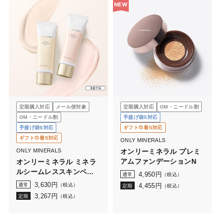
NEW
定期購入対応
メール便対象
定期購入対応
OM・ニードル割
OM・ニードル割
手提げ袋S対応
手提げ袋S対応
ギフト巾着S対応
ギフト巾着S対応
ONLY MINERALS
ONLY MINERALS
オンリーミネラル プレミ
アムファンデーションN
オンリーミネラル ミネラ
ルシームレススキンベー
4,950
円
通常
（税込）
ス
3,630
円
通常
（税込）
4,455
円
定期
（税込）
3,267
円
定期
（税込）