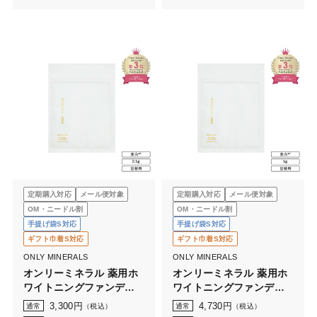
定期購入対応
メール便対象
定期購入対応
メール便対象
OM・ニードル割
OM・ニードル割
手提げ袋S対応
手提げ袋S対応
ギフト巾着S対応
ギフト巾着S対応
ONLY MINERALS
ONLY MINERALS
オンリーミネラル 薬用ホ
オンリーミネラル 薬用ホ
ワイトニングファンデー
ワイトニングファンデー
ション 〈詰替用〉
ション 〈詰替用〉5g （ケ
3,300
円
4,730
円
通常
（税込）
通常
（税込）
2.5g（ケースなし）
ースなし）