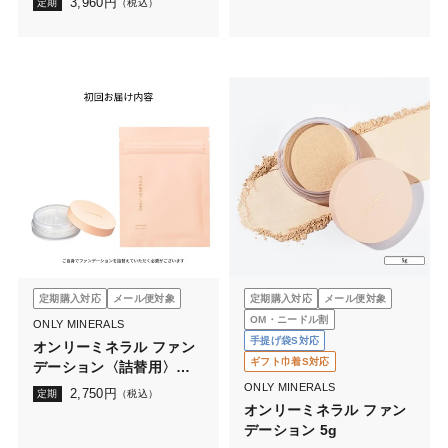
3,960
円
定期
（税込）
定期購入対応
メール便対象
定期購入対応
メール便対象
OM・ニードル割
ONLY MINERALS
手提げ袋S対応
オンリーミネラル ファン
ギフト巾着S対応
デーション〈詰替用〉
2.5g 初めてコース
ONLY MINERALS
2,750
円
定期
（税込）
オンリーミネラル ファン
デーション 5g