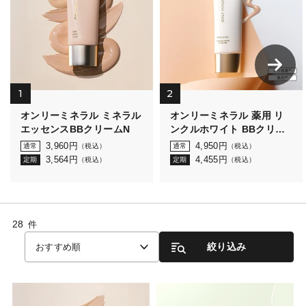
1
2
オンリーミネラル ミネラル
オンリーミネラル 薬用 リ
エッセンスBBクリームN
ンクルホワイト BBクリー
ム
3,960
円
4,950
円
通常
（税込）
通常
（税込）
3,564
円
4,455
円
定期
（税込）
定期
（税込）
28
件
絞り込み
おすすめ順