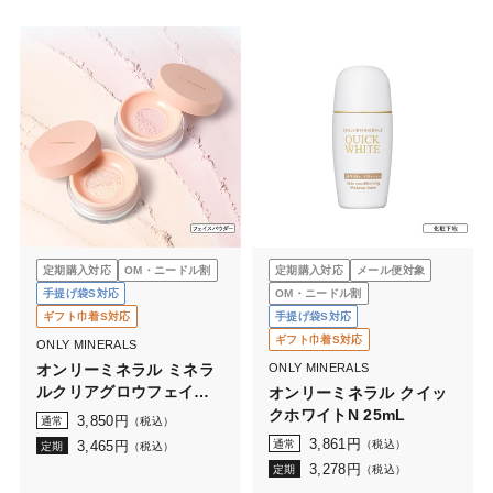
定期購入対応
OM・ニードル割
定期購入対応
メール便対象
手提げ袋S対応
OM・ニードル割
ギフト巾着S対応
手提げ袋S対応
ギフト巾着S対応
ONLY MINERALS
オンリーミネラル ミネラ
ONLY MINERALS
ルクリアグロウフェイス
オンリーミネラル クイッ
パウダーN
クホワイトN 25mL
3,850
円
通常
（税込）
3,861
円
3,465
円
通常
（税込）
定期
（税込）
3,278
円
定期
（税込）