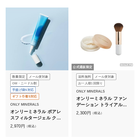
公式通販限定
数量限定
メール便対象
送料無料
メール便対象
OM・ニードル割
お一人様1回限り
手提げ袋S対応
ONLY MINERALS
ギフト巾着S対応
オンリーミネラル ファン
デーション トライアルセ
ONLY MINERALS
ット
オンリーミネラル ポアレ
2,300
円
（税込）
スフィルタージェル クー
ルコンフォート
2,970
円
（税込）