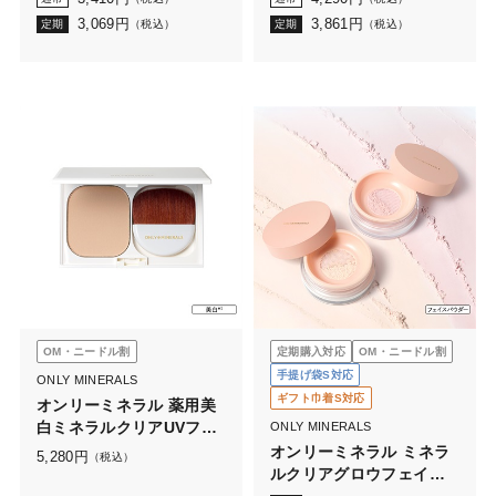
（ケース・携帯ブラシな
3,069
円
3,861
円
定期
（税込）
定期
（税込）
し）
OM・ニードル割
定期購入対応
OM・ニードル割
手提げ袋S対応
ONLY MINERALS
ギフト巾着S対応
オンリーミネラル 薬用美
白ミネラルクリアUVファ
ONLY MINERALS
ンデーションN
オンリーミネラル ミネラ
5,280
円
（税込）
ルクリアグロウフェイス