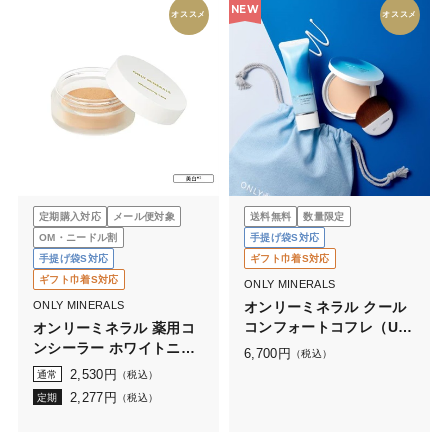
NEW
オススメ
オススメ
定期購入対応
メール便対象
送料無料
数量限定
OM・ニードル割
手提げ袋S対応
手提げ袋S対応
ギフト巾着S対応
ギフト巾着S対応
ONLY MINERALS
ONLY MINERALS
オンリーミネラル クール
コンフォートコフレ（UV
オンリーミネラル 薬用コ
クリーム）
ンシーラー ホワイトニン
6,700
円
（税込）
グケア 0.7g
2,530
円
通常
（税込）
2,277
円
定期
（税込）