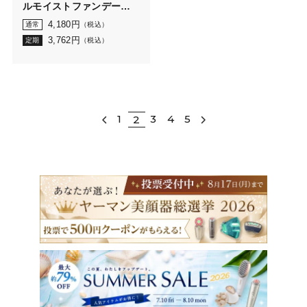
ルモイストファンデーシ
ョン レフィル（ケー
4,180
円
通常
（税込）
ス・携帯ブラシなし）
3,762
円
定期
（税込）
1
3
4
5
2