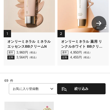
1
2
オンリーミネラル ミネラル
オンリーミネラル 薬用 リ
エッセンスBBクリームN
ンクルホワイト BBクリー
ム
3,960
円
4,950
円
通常
（税込）
通常
（税込）
3,564
円
4,455
円
定期
（税込）
定期
（税込）
69
件
絞り込み
お気に入り登録数