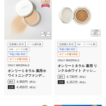
定期購入対応
メール便対象
定期購入対応
OM・ニードル割
OM・ニードル割
手提げ袋S対応
手提げ袋S対応
ギフト巾着S対応
ギフト巾着S対応
ONLY MINERALS
ONLY MINERALS
オンリーミネラル 薬用 リ
ンクルホワイト クッショ
オンリーミネラル 薬用ホ
ンBB レフィル （ケース
ワイトニングファンデー
4,730
円
通常
（税込）
なし）
ション 5g
4,950
円
通常
（税込）
4,257
円
定期
（税込）
4,455
円
定期
（税込）