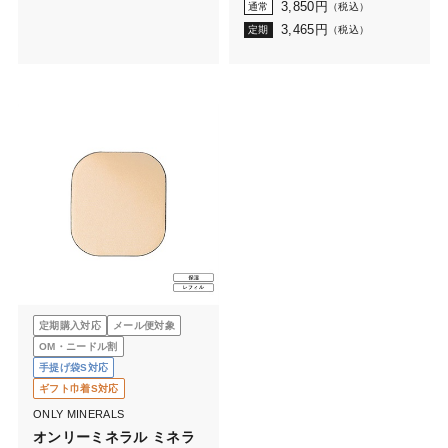
パウダーN
3,850
円
通常
（税込）
3,465
円
定期
（税込）
定期購入対応
メール便対象
OM・ニードル割
手提げ袋S対応
ギフト巾着S対応
ONLY MINERALS
オンリーミネラル ミネラ