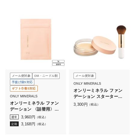
メール便対象
OM・ニードル割
メール便対象
手提げ袋S対応
ONLY MINERALS
ギフト巾着S対応
オンリーミネラル ファン
デーション スターターセ
ONLY MINERALS
ット
オンリーミネラル ファン
3,300
円
（税込）
デーション 〈詰替用〉
5g（ケースなし）
3,960
円
通常
（税込）
3,168
円
定期
（税込）