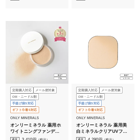
定期購入対応
メール便対象
定期購入対応
メール便対象
OM・ニードル割
OM・ニードル割
手提げ袋S対応
手提げ袋S対応
ギフト巾着S対応
ギフト巾着S対応
ONLY MINERALS
ONLY MINERALS
オンリーミネラル 薬用ホ
オンリーミネラル 薬用美
ワイトニングファンデー
白ミネラルクリアUVファ
ション 2.5g
ンデーション レフィル
3,410
円
4,290
円
通常
（税込）
通常
（税込）