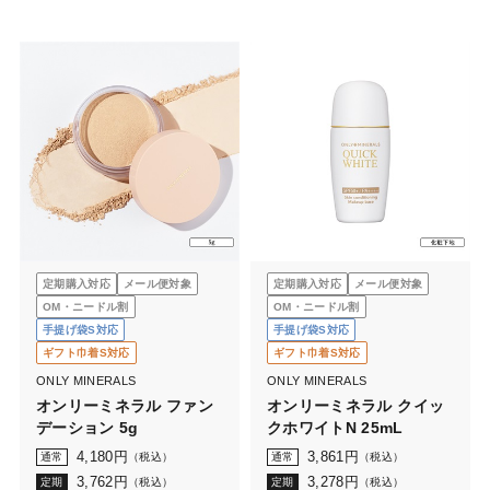
定期購入対応
メール便対象
定期購入対応
メール便対象
OM・ニードル割
OM・ニードル割
手提げ袋S対応
手提げ袋S対応
ギフト巾着S対応
ギフト巾着S対応
ONLY MINERALS
ONLY MINERALS
オンリーミネラル ファン
オンリーミネラル クイッ
デーション 5g
クホワイトN 25mL
4,180
円
3,861
円
通常
（税込）
通常
（税込）
3,762
円
3,278
円
定期
（税込）
定期
（税込）