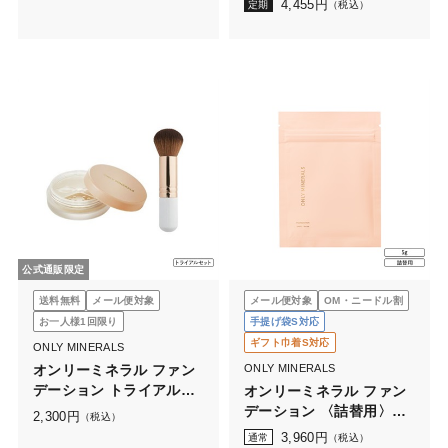
4,455
円
定期
（税込）
公式通販限定
送料無料
メール便対象
メール便対象
OM・ニードル割
お一人様1回限り
手提げ袋S対応
ギフト巾着S対応
ONLY MINERALS
オンリーミネラル ファン
ONLY MINERALS
デーション トライアルセ
オンリーミネラル ファン
ット
デーション 〈詰替用〉
2,300
円
（税込）
5g（ケースなし）
3,960
円
通常
（税込）