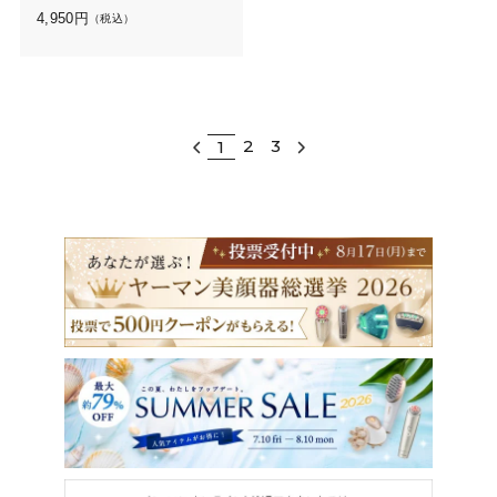
2.5g ブラシセット
4,950
円
（税込）
2
3
1