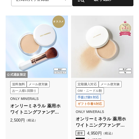
オススメ
公式通販限定
送料無料
メール便対象
定期購入対応
メール便対象
お一人様1回限り
OM・ニードル割
手提げ袋S対応
ONLY MINERALS
ギフト巾着S対応
オンリーミネラル 薬用ホ
ワイトニングファンデー
ONLY MINERALS
ション トライアルセット
オンリーミネラル 薬用ホ
2,500
円
（税込）
N
ワイトニングファンデー
ション 5g
4,950
円
通常
（税込）