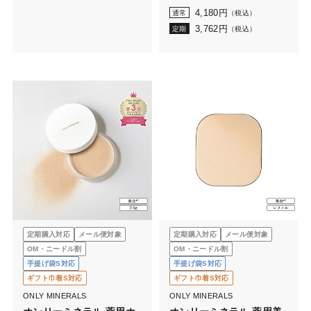
4,180
円
通常
（税込）
3,762
円
定期
（税込）
定期購入対応
メール便対象
定期購入対応
メール便対象
OM・ニードル割
OM・ニードル割
手提げ袋S対応
手提げ袋S対応
ギフト巾着S対応
ギフト巾着S対応
ONLY MINERALS
ONLY MINERALS