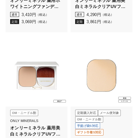
オンリーミネラル 薬用ホ
オンリーミネラル 薬用美
ワイトニングファンデー
白ミネラルクリアUVファ
ション 2.5g
ンデーション レフィル
3,410
円
4,290
円
通常
（税込）
通常
（税込）
（ケース・携帯ブラシな
3,069
円
3,861
円
定期
（税込）
定期
（税込）
し）
OM・ニードル割
定期購入対応
メール便対象
OM・ニードル割
ONLY MINERALS
手提げ袋S対応
オンリーミネラル 薬用美
ギフト巾着S対応
白ミネラルクリアUVファ