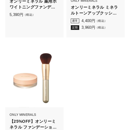
オンリーミネラル 薬用ホ
ONLY MINERALS
ワイトニングファンデー
オンリーミネラル ミネラ
ション ブラシセットN2
ルトーンアップクッショ
5,390
円
（税込）
ンBB レフィル N（ケース
4,400
円
通常
（税込）
なし）
3,960
円
定期
（税込）
ONLY MINERALS
【25%OFF】オンリーミ
ネラル ファンデーション