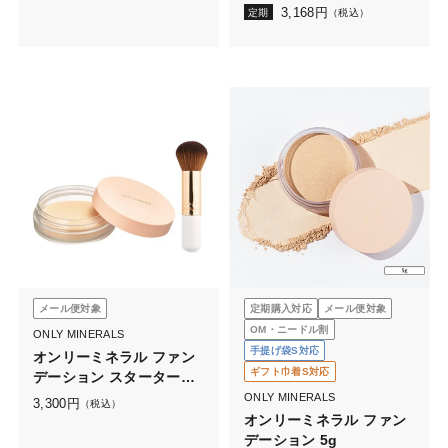
3,168
円
定期
（税込）
メール便対象
定期購入対応
メール便対象
OM・ニードル割
ONLY MINERALS
手提げ袋S対応
オンリーミネラル ファン
ギフト巾着S対応
デーション スターターセ
ット
ONLY MINERALS
3,300
円
（税込）
オンリーミネラル ファン
デーション 5g