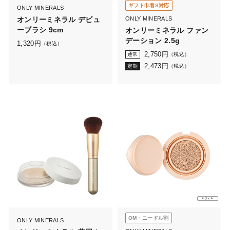
ギフト巾着S対応
ONLY MINERALS
オンリーミネラル デビュ
ONLY MINERALS
ーブラシ 9cm
オンリーミネラル ファン
デーション 2.5g
1,320
円
（税込）
2,750
円
通常
（税込）
2,473
円
定期
（税込）
OM・ニードル割
ONLY MINERALS