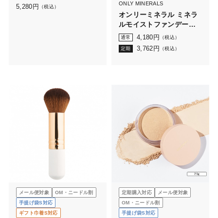
ンデーションN
ONLY MINERALS
5,280
円
（税込）
オンリーミネラル ミネラ
ルモイストファンデーシ
ョン レフィル（ケー
4,180
円
通常
（税込）
ス・携帯ブラシなし）
3,762
円
定期
（税込）
メール便対象
OM・ニードル割
定期購入対応
メール便対象
手提げ袋S対応
OM・ニードル割
ギフト巾着S対応
手提げ袋S対応