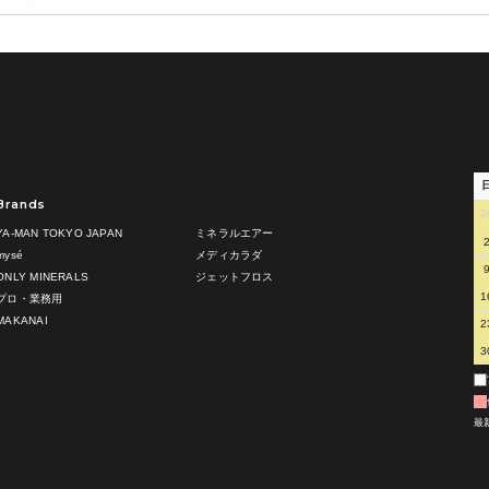
Brands
2
YA-MAN TOKYO JAPAN
ミネラルエアー
mysé
メディカラダ
ONLY MINERALS
ジェットフロス
1
プロ・業務用
MAKANAI
2
3
最