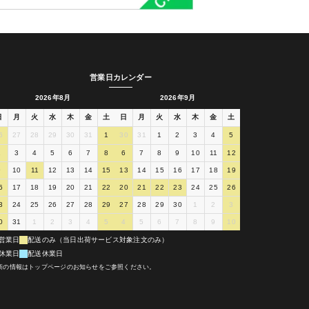
営業日カレンダー
2026年8月
2026年9月
日
月
火
水
木
金
土
日
月
火
水
木
金
土
6
27
28
29
30
31
1
30
31
1
2
3
4
5
2
3
4
5
6
7
8
6
7
8
9
10
11
12
9
10
11
12
13
14
15
13
14
15
16
17
18
19
6
17
18
19
20
21
22
20
21
22
23
24
25
26
3
24
25
26
27
28
29
27
28
29
30
1
2
3
0
31
1
2
3
4
5
4
5
6
7
8
9
10
営業日
配送のみ（当日出荷サービス対象注文のみ）
休業日
配送休業日
新の情報はトップページのお知らせをご参照ください。