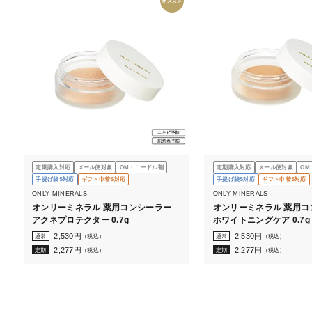
オススメ
定期購入対応
メール便対象
OM・ニードル割
定期購入対応
メール便対象
OM
手提げ袋S対応
ギフト巾着S対応
手提げ袋S対応
ギフト巾着S対応
ONLY MINERALS
ONLY MINERALS
オンリーミネラル 薬用コンシーラー
オンリーミネラル 薬用コ
アクネプロテクター 0.7g
ホワイトニングケア 0.7g
2,530
円
2,530
円
通常
（税込）
通常
（税込）
2,277
円
2,277
円
定期
（税込）
定期
（税込）