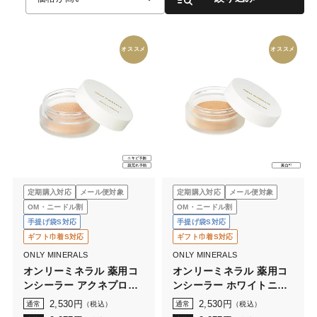
オススメ
オススメ
定期購入対応
メール便対象
定期購入対応
メール便対象
OM・ニードル割
OM・ニードル割
手提げ袋S対応
手提げ袋S対応
ギフト巾着S対応
ギフト巾着S対応
ONLY MINERALS
ONLY MINERALS
オンリーミネラル 薬用コ
オンリーミネラル 薬用コ
ンシーラー アクネプロテ
ンシーラー ホワイトニン
クター 0.7g
グケア 0.7g
2,530
円
2,530
円
通常
（税込）
通常
（税込）