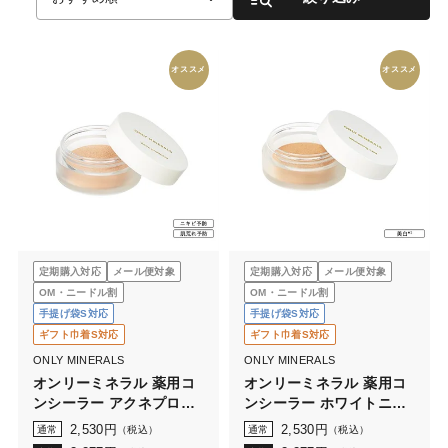
オススメ
オススメ
定期購入対応
メール便対象
定期購入対応
メール便対象
OM・ニードル割
OM・ニードル割
手提げ袋S対応
手提げ袋S対応
ギフト巾着S対応
ギフト巾着S対応
ONLY MINERALS
ONLY MINERALS
オンリーミネラル 薬用コ
オンリーミネラル 薬用コ
ンシーラー アクネプロテ
ンシーラー ホワイトニン
クター 0.7g
グケア 0.7g
2,530
円
2,530
円
通常
（税込）
通常
（税込）