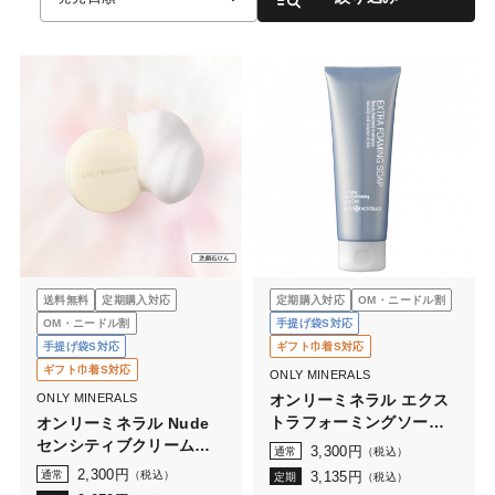
送料無料
定期購入対応
定期購入対応
OM・ニードル割
OM・ニードル割
手提げ袋S対応
手提げ袋S対応
ギフト巾着S対応
ギフト巾着S対応
ONLY MINERALS
ONLY MINERALS
オンリーミネラル エクス
トラフォーミングソープ
オンリーミネラル Nude
(100g)
センシティブクリームソ
3,300
円
通常
（税込）
ープ 60g
2,300
円
通常
（税込）
3,135
円
定期
（税込）