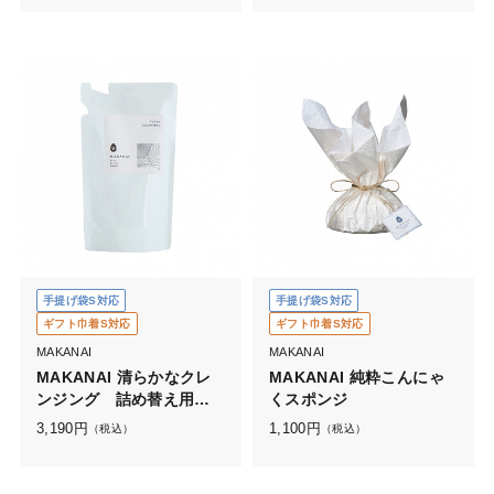
手提げ袋S対応
手提げ袋S対応
ギフト巾着S対応
ギフト巾着S対応
MAKANAI
MAKANAI
MAKANAI 清らかなクレ
MAKANAI 純粋こんにゃ
ンジング 詰め替え用
くスポンジ
（静けさが訪れる香り）
3,190
円
1,100
円
（税込）
（税込）