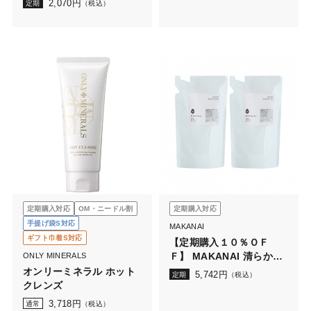
2,070
円
定期
（税込）
定期購入対応
OM・ニードル割
定期購入対応
手提げ袋S対応
MAKANAI
ギフト巾着S対応
【定期購入１０％ＯＦ
Ｆ】 MAKANAI 清らかな
ONLY MINERALS
クレンジング（詰め替え
オンリーミネラル ホット
5,742
円
定期
（税込）
用）２個セット
クレンズ
3,718
円
通常
（税込）