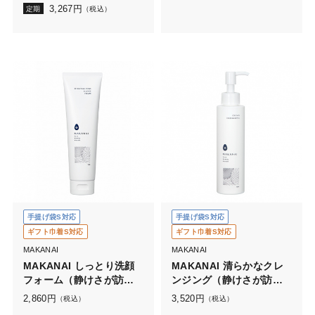
3,267
円
定期
（税込）
手提げ袋S対応
手提げ袋S対応
ギフト巾着S対応
ギフト巾着S対応
MAKANAI
MAKANAI
MAKANAI しっとり洗顔
MAKANAI 清らかなクレ
フォーム（静けさが訪れ
ンジング（静けさが訪れ
る香り）
る香り）
2,860
円
3,520
円
（税込）
（税込）