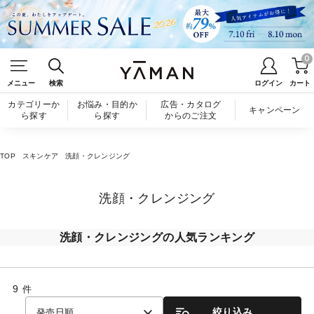
0
メニュー
検索
ログイン
カート
カテゴリーか
お悩み・目的か
広告・カタログ
キャンペーン
ら探す
ら探す
からのご注文
TOP
スキンケア
洗顔・クレンジング
洗顔・クレンジング
洗顔・クレンジングの人気ランキング
9
件
絞り込み
発売日順