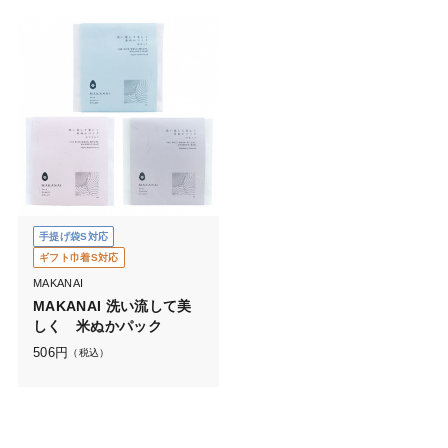
手提げ袋S対応
ギフト巾着S対応
MAKANAI
MAKANAI 洗い流して美
しく 米ぬかパック
506
円
（税込）