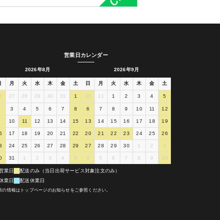
営業日カレンダー
2026年8月
2026年9月
日
月
火
水
木
金
土
日
月
火
水
木
金
土
6
27
28
29
30
31
1
30
31
1
2
3
4
5
2
3
4
5
6
7
8
6
7
8
9
10
11
12
9
10
11
12
13
14
15
13
14
15
16
17
18
19
6
17
18
19
20
21
22
20
21
22
23
24
25
26
3
24
25
26
27
28
29
27
28
29
30
1
2
3
0
31
1
2
3
4
5
4
5
6
7
8
9
10
営業日
配送のみ（当日出荷サービス対象注文のみ）
休業日
配送休業日
新の情報はトップページのお知らせをご参照ください。