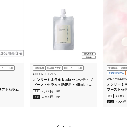
・ニードル割
送料無料
定期購入対応
OM・ニードル割
送料無料
定期
手提げ袋S対応
ONLY MINERALS
ONLY MINERA
オンリーミネラル Nude センシティブ
オンリーミネ
ブーストセラム＜詰替用＞ 45mL（ボ
リフトセラム
ブーストセラ
トルなし）
4,500
円
通常
（税込）
4,800
円
通常
3,600
円
定期
（税込）
4,320
円
定期
1