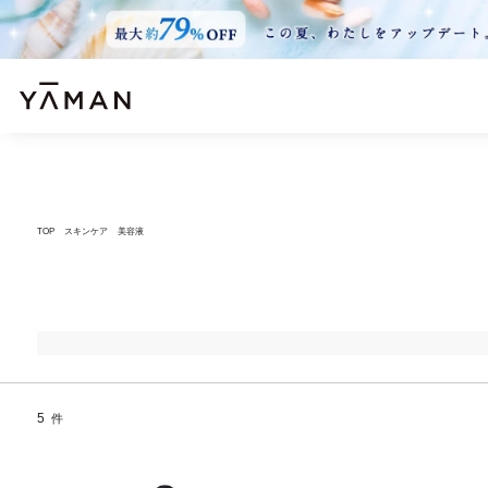
TOP
スキンケア
美容液
5
件