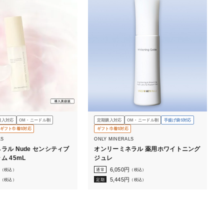
購入対応
OM・ニードル割
定期購入対応
OM・ニードル割
手提げ袋S対応
ギフト巾着S対応
ギフト巾着S対応
LS
ONLY MINERALS
ラル Nude センシティブ
オンリーミネラル 薬用ホワイトニング
ム 45mL
ジュレ
6,050
円
（税込）
通常
（税込）
5,445
円
（税込）
定期
（税込）