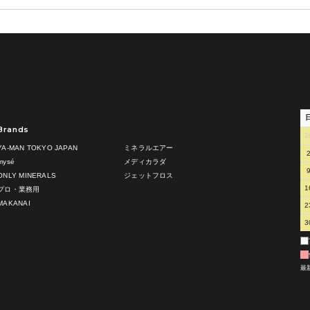
Brands
2
YA-MAN TOKYO JAPAN
ミネラルエアー
mysé
メディカラダ
ONLY MINERALS
ジェットフロス
1
プロ・業務用
MAKANAI
2
3
最