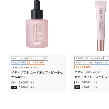
OM・ニードル割
デザインリフト割
定期購入対応
メール便対象
OM
手提げ袋S対応
ギフト巾着S対応
デザインリフト割
手提げ袋S対応
ギフト巾着S対応
YA-MAN TOKYO JAPAN
YA-MAN TOKYO JAPAN
メディリフト ニードルリフトピールセ
メディリフト ニードル
ラム30mL
8,800
円
6,600
円
通常
（税込）
通常
（税込）
7,920
円
5,940
円
定期
（税込）
定期
（税込）