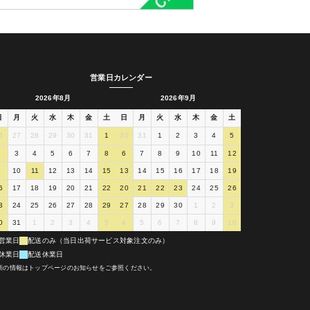
営業日カレンダー
2026年8月
2026年9月
日
月
火
水
木
金
土
日
月
火
水
木
金
土
6
27
28
29
30
31
1
30
31
1
2
3
4
5
2
3
4
5
6
7
8
6
7
8
9
10
11
12
9
10
11
12
13
14
15
13
14
15
16
17
18
19
6
17
18
19
20
21
22
20
21
22
23
24
25
26
3
24
25
26
27
28
29
27
28
29
30
1
2
3
0
31
1
2
3
4
5
4
5
6
7
8
9
10
営業日
配送のみ（当日出荷サービス対象注文のみ）
休業日
配送休業日
新の情報はトップページのお知らせをご参照ください。