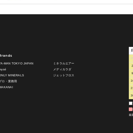
Brands
2
YA-MAN TOKYO JAPAN
ミネラルエアー
mysé
メディカラダ
ONLY MINERALS
ジェットフロス
1
プロ・業務用
MAKANAI
2
3
最