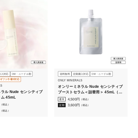
購入対応
OM・ニードル割
送料無料
定期購入対応
OM・ニードル割
ギフト巾着S対応
ONLY MINERALS
LS
オンリーミネラル Nude センシティブ
ラル Nude センシティブ
ブーストセラム＜詰替用＞ 45mL（ボ
ム 45mL
トルなし）
4,500
円
通常
（税込）
（税込）
3,600
円
定期
（税込）
（税込）