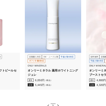
割
定期購入対応
OM・ニードル割
手提げ袋S対応
送料無料
定期
ギフト巾着S対応
手提げ袋S対応
ONLY MINERALS
ONLY MINERA
フトピールセ
オンリーミネラル 薬用ホワイトニング
オンリーミネ
ジュレ
ブーストセラ
6,050
円
4,800
円
通常
（税込）
通常
5,445
円
4,320
円
定期
（税込）
定期
1