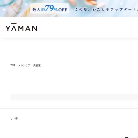
TOP
スキンケア
美容液
5
件