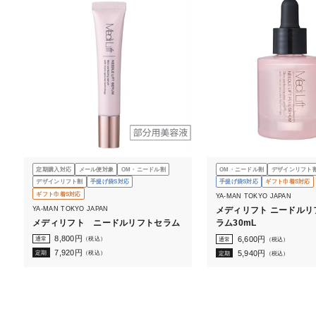
定期購入対応
メール便対象
OM・ニードル割
OM・ニードル割
デザインリフト
デザインリフト割
手提げ袋S対応
手提げ袋S対応
ギフト巾着S対応
ギフト巾着S対応
YA-MAN TOKYO JAPAN
YA-MAN TOKYO JAPAN
メディリフト ニードルリ
メディリフト ニードルリフトセラム
ラム30mL
8,800
円
6,600
円
通常
（税込）
通常
（税込）
7,920
円
5,940
円
定期
（税込）
定期
（税込）