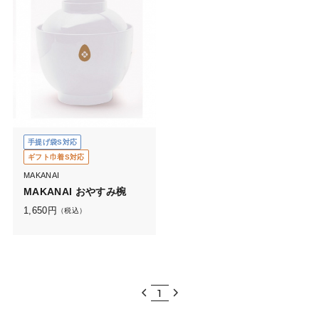
手提げ袋S対応
ギフト巾着S対応
MAKANAI
MAKANAI おやすみ椀
1,650
円
（税込）
1