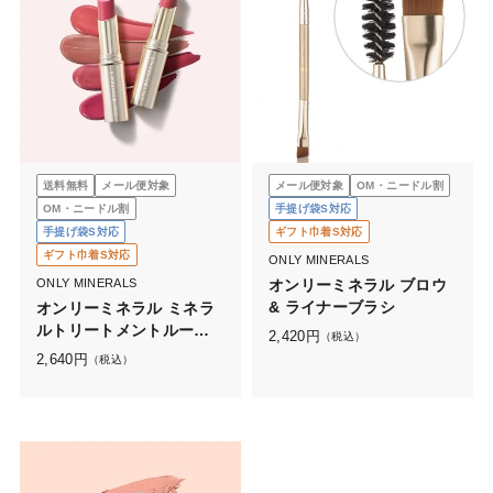
送料無料
メール便対象
メール便対象
OM・ニードル割
OM・ニードル割
手提げ袋S対応
手提げ袋S対応
ギフト巾着S対応
ギフト巾着S対応
ONLY MINERALS
ONLY MINERALS
オンリーミネラル ブロウ
& ライナーブラシ
オンリーミネラル ミネラ
ルトリートメントルージ
2,420
円
（税込）
ュ
2,640
円
（税込）