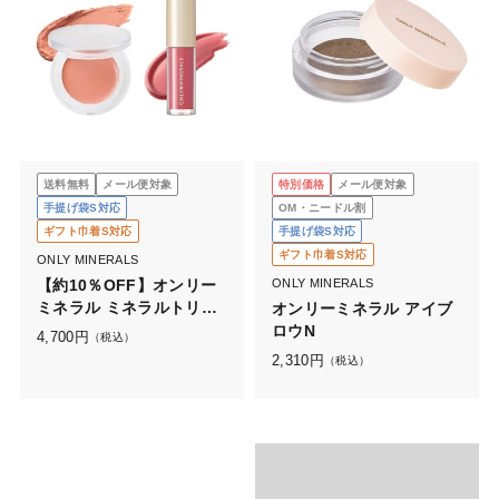
送料無料
メール便対象
特別価格
メール便対象
手提げ袋S対応
OM・ニードル割
ギフト巾着S対応
手提げ袋S対応
ギフト巾着S対応
ONLY MINERALS
【約10％OFF】オンリー
ONLY MINERALS
ミネラル ミネラルトリー
オンリーミネラル アイブ
トメントグロス＋チーク
ロウN
4,700
円
（税込）
セット
2,310
円
（税込）