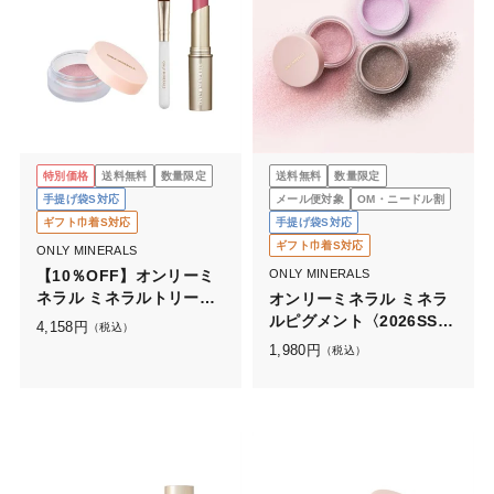
特別価格
送料無料
数量限定
送料無料
数量限定
手提げ袋S対応
メール便対象
OM・ニードル割
ギフト巾着S対応
手提げ袋S対応
ギフト巾着S対応
ONLY MINERALS
【10％OFF】オンリーミ
ONLY MINERALS
ネラル ミネラルトリート
オンリーミネラル ミネラ
メントルージュ+ピグメン
ルピグメント〈2026SS限
4,158
円
（税込）
トセット
定カラー〉
1,980
円
（税込）