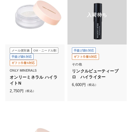
入荷待ち
メール便対象
OM・ニードル割
手提げ袋S対応
手提げ袋S対応
ギフト巾着S対応
ギフト巾着S対応
その他
ONLY MINERALS
リンクルビューティープ
ロ ハイライター
オンリーミネラル ハイラ
イトN
6,600
円
（税込）
2,750
円
（税込）