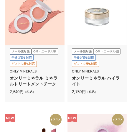
メール便対象
OM・ニードル割
メール便対象
OM・ニードル割
手提げ袋S対応
手提げ袋S対応
ギフト巾着S対応
ギフト巾着S対応
ONLY MINERALS
ONLY MINERALS
オンリーミネラル ミネラ
オンリーミネラル ハイラ
ルトリートメントチーク
イト
2,640
円
2,750
円
（税込）
（税込）
NEW
NEW
オススメ
オススメ