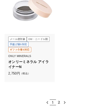
メール便対象
OM・ニードル割
手提げ袋S対応
ギフト巾着S対応
ONLY MINERALS
オンリーミネラル アイラ
イナーN
2,750
円
（税込）
2
1