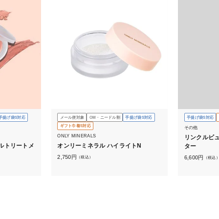
手提げ袋S対応
メール便対象
OM・ニードル割
手提げ袋S対応
手提げ袋S対応
ギフト巾着S対応
その他
ONLY MINERALS
リンクルビ
ルトリートメ
オンリーミネラル ハイライトN
ター
2,750
円
6,600
円
（税込）
（税込