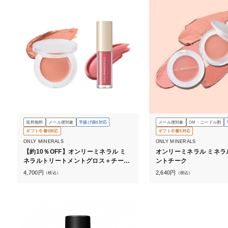
送料無料
メール便対象
手提げ袋S対応
メール便対象
OM・ニードル割
ギフト巾着S対応
ギフト巾着S対応
ONLY MINERALS
ONLY MINERALS
【約10％OFF】オンリーミネラル ミ
オンリーミネラル ミネラ
ネラルトリートメントグロス＋チーク
ントチーク
セット
4,700
円
2,640
円
（税込）
（税込）