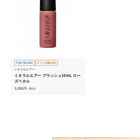
手提げ袋S対応
ギフト巾着S対応
ミネラルエアー
ミネラルエアー ブラッシュ10mL ロー
ズペタル
3,850
円
（税込）