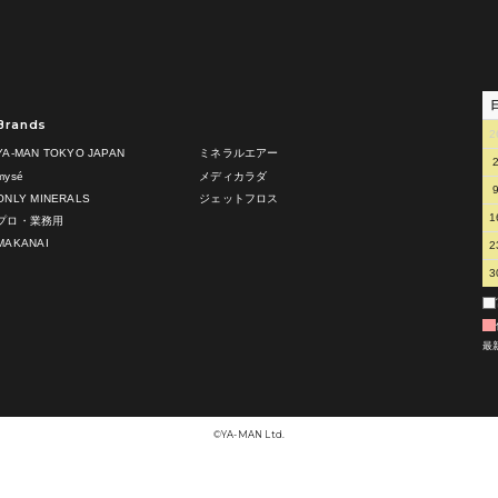
Brands
2
YA-MAN TOKYO JAPAN
ミネラルエアー
mysé
メディカラダ
ONLY MINERALS
ジェットフロス
1
プロ・業務用
MAKANAI
2
3
最
©︎YA-MAN Ltd.