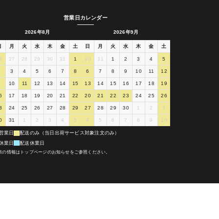
営業日カレンダー
2026年8月
2026年9月
日
月
火
水
木
金
土
日
月
火
水
木
金
土
6
27
28
29
30
31
1
30
31
1
2
3
4
5
2
3
4
5
6
7
8
6
7
8
9
10
11
12
9
10
11
12
13
14
15
13
14
15
16
17
18
19
6
17
18
19
20
21
22
20
21
22
23
24
25
26
3
24
25
26
27
28
29
27
28
29
30
1
2
3
0
31
1
2
3
4
5
4
5
6
7
8
9
10
営業日
配送のみ（当日出荷サービス対象注文のみ）
休業日
配送休業日
新の情報はトップページのお知らせをご参照ください。