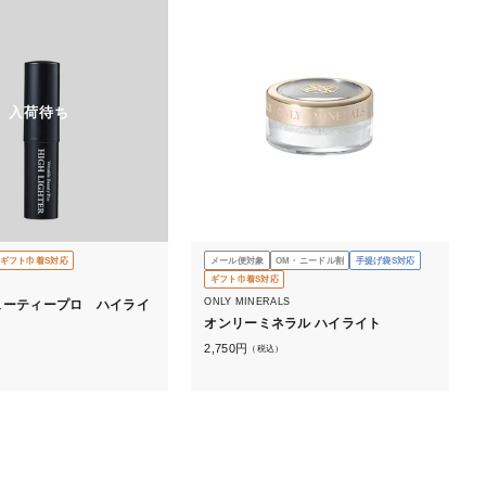
入荷待ち
ギフト巾着S対応
メール便対象
OM・ニードル割
手提げ袋S対応
ギフト巾着S対応
ONLY MINERALS
ューティープロ ハイライ
オンリーミネラル ハイライト
2,750
円
（税込）
）