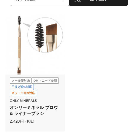
メール便対象
OM・ニードル割
手提げ袋S対応
ギフト巾着S対応
ONLY MINERALS
オンリーミネラル ブロウ
& ライナーブラシ
2,420
円
（税込）