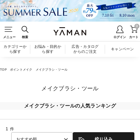
0
メニュー
検索
ログイン
カート
カテゴリーか
お悩み・目的か
広告・カタログ
キャンペーン
ら探す
ら探す
からのご注文
TOP
ポイントメイク
メイクブラシ・ツール
メイクブラシ・ツール
メイクブラシ・ツールの人気ランキング
1
件
絞り込み
おすすめ順