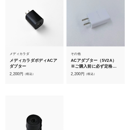
メディカラダ
その他
メディカラダボディACア
ACアダプター（5V2A）
ダプター
※ご購入前に必ず定格を
ご確認ください
2,200
円
2,200
円
（税込）
（税込）