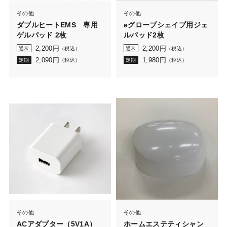
その他
その他
ダブルヒートEMS 専用
eグローブシェイプ用ジェ
ゲルパッド 2枚
ルパッド2枚
2,200
円
2,200
円
通常
（税込）
通常
（税込）
2,090
円
1,980
円
定期
（税込）
定期
（税込）
その他
その他
ACアダプター（5V1A）
ホームエステティシャン