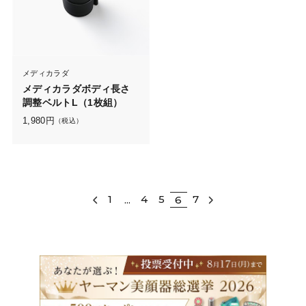
メディカラダ
メディカラダボディ長さ
調整ベルトL（1枚組）
1,980
円
（税込）
1
4
5
7
...
6