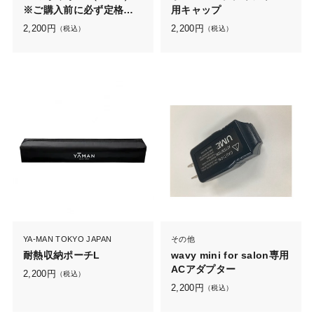
※ご購入前に必ず定格を
用キャップ
ご確認ください
2,200
円
2,200
円
（税込）
（税込）
YA-MAN TOKYO JAPAN
その他
耐熱収納ポーチL
wavy mini for salon専用
ACアダプター
2,200
円
（税込）
2,200
円
（税込）