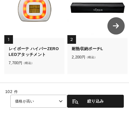
1
2
レイボーテ ハイパーZERO
耐熱収納ポーチL
LEDアタッチメント
2,200
円
（税込）
7,700
円
（税込）
102
件
絞り込み
価格が高い