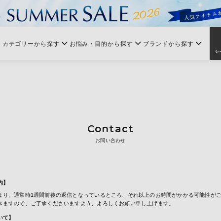
カテゴリーから探す
お悩み・目的から探す
ブランドから探す
Contact
お問い合わせ
内】
より、通常時1週間前後の返信となっているところ、それ以上のお時間がかかる可能性が
きますので、ご了承くださいますよう、よろしくお願い申し上げます。
いて】