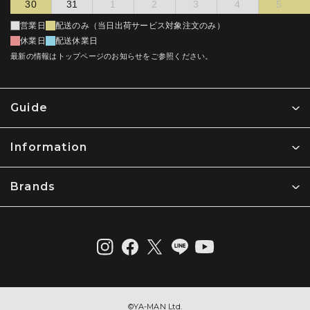
30
31
1
2
3
4
5
電話 : 03-5665-7330 電子メール : privacy＠ya-man.com
から修理することが不合理であると判断した場合は、同等品と
交換するものとします。但し、第５条（無料修理を適用できな
営業日
配送のみ（当日出荷サービス対象注文のみ）
い場合）に該当する場合、無料ではなく第２条第４項の取り扱
【利用規約】
休業日
配送休業日
いとします。
最新の情報はトップページのお知らせをご参照ください。
ヤーマン株式会社 (以下「当社」という) により運営されるウェブサ
送料の負担については保証期間内でありかつ無償での修理保証
イト (以下「当社ウェブサイト」という) について以下のとおり定め
対象である場合は往復弊社負担といたしますが、下記に該当す
ます。ご利用の前に以下の利用規約をお読みいただき、ご同意のう
る場合は弊社の定める往復送料をお客様が負担するものとしま
えでご利用ください。また、ご利用いただいた場合には、以下の利
す。
Guide
用規約のすべてにご同意いただいたものとさせていただきますので
無償での保証対応の修理依頼品として修理依頼された製品につ
ご了承願います。
き、弊社にて診断に着手し診断の過程において無償での修理保
証対象ではないと判断した場合
Information
1. 利用方法
本体を同梱せずに付属品のみを発送した場合
利用者は、本規約および当社が別途定める利用ガイドなどに従い、
その他弊社が必要であると判断した場合
当社ウェブサイトを利用するものとします。
Brands
第４条（修理の場合の手続き）
2. 個人情報
弊社の製品につき修理依頼をお客様がお買い上げ販売店を通じて行
当社ウェブサイトで取得した利用者の個人情報は、当社の
う場合、又は直接弊社に行う場合のいずれの場合であっても、製品
個人情報保護方針 (プライバシーポリシー)
に従って取り扱われま
が弊社に到達した時点で本約款に定める修理の申込みがあったもの
す。
とします（前条第３項の受付なく製品が弊社に到達した場合を除
く）。弊社における第２条第１項の保証期間に該当するかの判断
3. 著作権
は、かかる申込みの時点をもって判断するものとし、製品不具合の
発生した時点等申込時以外の時点は考慮しないものとします。
当社ウェブサイトから提供されるすべての情報の著作権は当社に帰
属します。これらの情報の一部または全部を営利目的で利用するこ
弊社に到着した修理依頼品については下記の順序で進めます。
©︎YA-MAN Ltd.