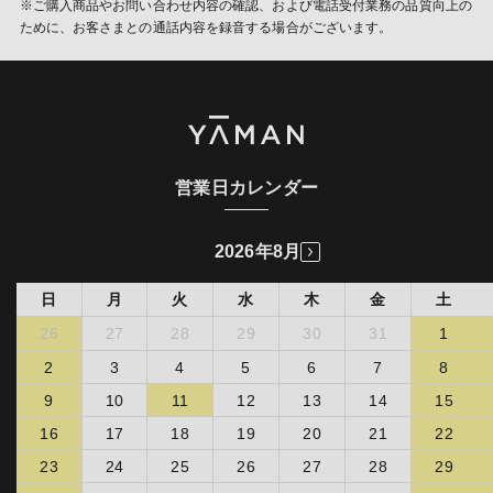
※ご購入商品やお問い合わせ内容の確認、および電話受付業務の品質向上の
営するデータ・マネジメント・プラッ トフォームからCookieによ
お客様の製品を修理するものとします。なお、お客様が弊社製品の
ために、お客さまとの通話内容を録音する場合がございます。
り収集されたウェブの閲覧履歴及びその分析結果を取得し、これを
販売店独自の保証又はその他一切のサービスに加入されている場
お客様の個人データと結びつけた上で、成果確認・広告配信等のた
合、弊社は、当該サービスに関する責任を負わないものとします。
めに利用いたします。
お客様はお買い上げ販売店を通じて弊社に修理を依頼するものと
し、修理依頼品と保証書、及び購入明細をお買い上げ販売店にご持
(第三者配信事業者の広告配信について)
参ご掲示するものとします。
以下の理由によりお買い上げ販売店を通じて修理を依頼できない場
当社は、当社サービスの利用状況をもとにした広告を表示するため
合、ヤーマンコールセンターに依頼し、ヤーマンコールセンターの
にFacebookが提供するカスタムオーディエンスを利用する場合が
指示する方法に従い修理依頼品と保証書、及び購入明細を弊社に掲
あります。
営業日カレンダー
示することで、修理を依頼し、弊社による受付を受けるものとしま
詳細は
Facebookカスタムオーディエンス
をご確認下さい。
す。かかる受付なく製品を弊社に送付された場合、弊社において、
カスタムオーディエンスを利用した広告配信に関しては、
受領拒否又は製品を破棄することができるものとします。弊社は、
2026年8月
Facebookのオプトアウトページ
より機能を停止することができま
かかる受領拒否又は製品の破棄の場合につき何らの責任を負わない
す。
ものとします。
日
月
火
水
木
金
土
ヤーマンオンラインストアを始めとする弊社直接販売にて購入
(個人情報の利用目的の通知、開示、訂正・追加・削除、
された場合
26
27
28
29
30
31
1
利用・提供の拒否に関して)
販売店、販売会社において弊社への修理依頼が不可能である場
2
3
4
5
6
7
8
情報を提供された本人は、該当情報に関して利用目的の通知、開
合
示、訂正・追加・削除、利用・提供の拒否を要求いただける権利を
9
10
11
12
13
14
15
転居、贈答品のために購入店での修理依頼が困難な場合
有しています。必要に応じて窓口までご連絡ください。
お客様が弊社又は正規販売店主催のイベントやキャンペーン等
16
17
18
19
20
21
22
を通して弊社製品を取得したことが明らかな場合
《個人情報相談窓口》
23
24
25
26
27
28
29
ヤーマン株式会社 個人情報相談窓口 : 管理本部
第２項及び第３項の場合、弊社は無料でお客様の製品を修理
〒135-0016 東京都江東区東陽2-4-2 新宮ビル4F
し、又は、弊社において修理ができないもしくは費用等の観点