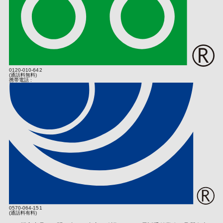
引のある仲卸業者等の法人から弊社製品を購入した法人もしくは販
・提供先が所在する外国の名称
売店（転売を行う個人は除く）をいうものとします（いずれも弊社
・当該国の個人情報保護の制度
の認めるものに限ります）。正規販売店以外の者が主催するイベン
・カード発行会社の個人情報保護の措置
トやキャンペーン等において弊社製品を取得された場合、当該主催
なお、個人情報保護委員会のホームページ（
https://www.ppc.go.jp/
者が正規販売店より取得した日を起算日とします。
)では、各国における個人情報護制度に関する情報について掲載さ
れています。
お客様は、購入明細（購入店舗及び購入日を示すもの。以下、本約
款において同じ）と保証書の２つを弊社に示すことでお買い上げ日
0120-010-642
(業務の委託)
を証明するものとし、お客様がお買い上げ日を証明できない場合
(通話料無料)
携帯電話 :
は、弊社は、お客様が保有する弊社商品を無償で修理する義務を負
個人情報の取り扱いにつきましては、お客さまへのサービス向上と
わないものとします。
業務の適正化などを行うためお預かりしました情報の業務委託を行
保証期間内の故障・不具合の場合、弊社は次条以下の規定の定めに
う場合があります。その場合は個人情報保護の基準を十分満たして
従いお客様に対応するものとします。
いる委託先を選定し必要な契約などを取り交わしたうえ、安全レベ
保証期間を過ぎてしまっている場合、保証期間内であっても第５条
ルの管理向上に努めます。
の定めに従い無償修理対象外となる場合、又はお客様がお買い上げ
日を証明できない場合は、弊社はお客様が希望する場合は有償（部
(個人情報提供の任意性)
品代のほか、診断・調整・点検などの技術料、及び送料も含みま
個人情報の提供は原則任意です。ただし、個人情報を提供いただけ
す）での修理を行うことに努めるものとし、修理が可能な場合は、
ない場合は該当事項につきまして当社からの情報やサービスなどの
予め、その費用を第４条に基づいてお客様に通知するものとしま
ご提供ができない場合がございます。
す。但し、本項の定めは弊社がお客様に対して修理依頼品の修理を
確約するものではありません。
(当社Ｗｅｂサイトの運営について)
第３条（修理条件）
当社サイトでは、ご本人が当社Ｗｅｂサイトを再度訪問されたとき
0570-064-151
などに、より便利に閲覧して頂けるよう「クッキー（Cookie）」
取扱説明書、弊社製品添付ラベル等の弊社の指示に従った正常な使
(通話料有料)
という技術を使用することがあります。また、当社は、第三者が運
用状態で保証期間内に故障した場合、次項以降の定めに従い弊社は