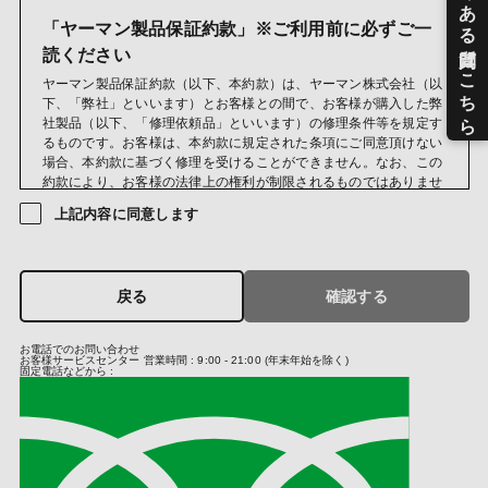
品・カタログ・DM・情報誌・ご案内等の発送のため
お問い合わせおよびお申し出への対応および必要事項の連絡な
「ヤーマン製品保証約款」※ご利用前に必ずご一
どのため
読ください
メールマガジン送信のため
ヤーマン製品保証約款（以下、本約款）は、ヤーマン株式会社（以
当社のサービスのご案内、サポート情報の提供のため
下、「弊社」といいます）とお客様との間で、お客様が購入した弊
サービス利用状況に応じた広告表示のため
社製品（以下、「修理依頼品」といいます）の修理条件等を規定す
成果確認のため
るものです。お客様は、本約款に規定された条項にご同意頂けない
当社におけるサービス向上のため
場合、本約款に基づく修理を受けることができません。なお、この
クレジットカードの不正利用検知・防止のため
約款により、お客様の法律上の権利が制限されるものではありませ
ん。
(第三者への提供)
上記内容に同意します
当社では法律に基づく場合および次の場合を除き、お預かりしまし
第１条（保証規定）
た個人情報は原則第三者への提供はいたしません。
保証期間中に弊社の責によりお客様が購入した修理依頼品に故障又
当社は、クレジットカード決済において、3Dセキュア2.0に対応
は不具合が発生した場合、本約款の定めに従い、弊社修理サービス
し、クレジットカードの不正利用対策を行っております。そのた
戻る
確認する
部門が対応するものとします。
め、当社がお客さまから収集したカード情報（カード名義・カード
番号・有効期間）、メールアドレス、電話番号を、カード発行会社
第２条（保証期間）
お電話でのお問い合わせ
が行う不正利用検知・防止のために、お客さまが利用されているカ
お客様サービスセンター
営業時間 : 9:00 - 21:00 (年末年始を除く)
保証期間は、お客様が修理依頼品を購入した日（以下、「お買い上
ード発行会社及び決済代行会社へ提供させていただきます。
固定電話などから :
げ日」といいます）から、購入した修理依頼品に同封されている製
お客さまが利用されているカード発行会社が外国にある場合、これ
品保証書に記載の期間までとし、その他の時点から起算することは
らの情報は当該発行会社が所属する国に移転される場合がありま
いたしません。ただし、お客様が弊社又は弊社の正規販売店が主催
す。当社では、お客様から収集した情報からは、ご利用のカード発
するイベントやキャンペーン等を通して弊社製品を取得した場合、
行会社及び当該会社が所在する国を特定することができないため、
当該取得した日から保証期間を起算するものとします。なお、本約
以下の個人情報保護措置に関する情報を把握して、ご提供すること
款において、正規販売店とは、弊社と取引のある法人又は弊社と取
はできません。