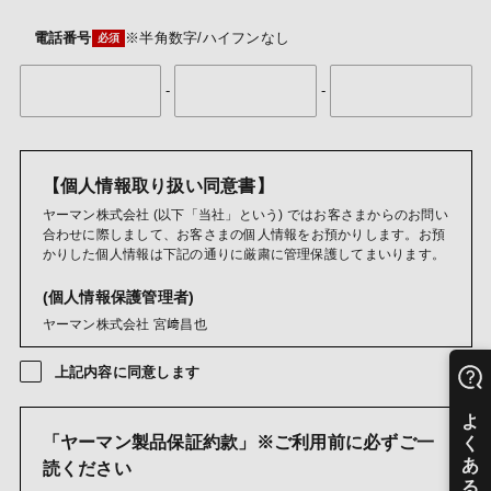
電話番号
※半角数字/ハイフンなし
-
-
【個人情報取り扱い同意書】
ヤーマン株式会社 (以下「当社」という) ではお客さまからのお問い
合わせに際しまして、お客さまの個人情報をお預かりします。お預
かりした個人情報は下記の通りに厳粛に管理保護してまいります。
(個人情報保護管理者)
ヤーマン株式会社 宮﨑昌也
(利用目的)
上記内容に同意します
ご購入商品・レンタル品・懸賞賞品・キャンペーン商品・試供
品・カタログ・DM・情報誌・ご案内等の発送のため
お問い合わせおよびお申し出への対応および必要事項の連絡な
「ヤーマン製品保証約款」※ご利用前に必ずご一
どのため
読ください
メールマガジン送信のため