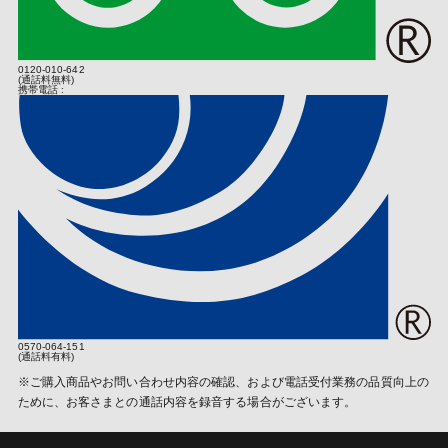
なお、個人情報保護委員会のホームページ（
https://www.ppc.go.jp/
者が正規販売店より取得した日を起算日とします。
)では、各国における個人情報護制度に関する情報について掲載さ
れています。
お客様は、購入明細（購入店舗及び購入日を示すもの。以下、本約
款において同じ）と保証書の２つを弊社に示すことでお買い上げ日
0120-010-642
(業務の委託)
を証明するものとし、お客様がお買い上げ日を証明できない場合
(通話料無料)
携帯電話 :
は、弊社は、お客様が保有する弊社商品を無償で修理する義務を負
個人情報の取り扱いにつきましては、お客さまへのサービス向上と
わないものとします。
業務の適正化などを行うためお預かりしました情報の業務委託を行
保証期間内の故障・不具合の場合、弊社は次条以下の規定の定めに
う場合があります。その場合は個人情報保護の基準を十分満たして
従いお客様に対応するものとします。
いる委託先を選定し必要な契約などを取り交わしたうえ、安全レベ
保証期間を過ぎてしまっている場合、保証期間内であっても第５条
ルの管理向上に努めます。
の定めに従い無償修理対象外となる場合、又はお客様がお買い上げ
日を証明できない場合は、弊社はお客様が希望する場合は有償（部
(個人情報提供の任意性)
品代のほか、診断・調整・点検などの技術料、及び送料も含みま
個人情報の提供は原則任意です。ただし、個人情報を提供いただけ
す）での修理を行うことに努めるものとし、修理が可能な場合は、
ない場合は該当事項につきまして当社からの情報やサービスなどの
予め、その費用を第４条に基づいてお客様に通知するものとしま
ご提供ができない場合がございます。
す。但し、本項の定めは弊社がお客様に対して修理依頼品の修理を
確約するものではありません。
(当社Ｗｅｂサイトの運営について)
第３条（修理条件）
当社サイトでは、ご本人が当社Ｗｅｂサイトを再度訪問されたとき
0570-064-151
などに、より便利に閲覧して頂けるよう「クッキー（Cookie）」
取扱説明書、弊社製品添付ラベル等の弊社の指示に従った正常な使
(通話料有料)
という技術を使用することがあります。また、当社は、第三者が運
用状態で保証期間内に故障した場合、次項以降の定めに従い弊社は
※ご購入商品やお問い合わせ内容の確認、および電話受付業務の品質向上の
営するデータ・マネジメント・プラッ トフォームからCookieによ
お客様の製品を修理するものとします。なお、お客様が弊社製品の
ために、お客さまとの通話内容を録音する場合がございます。
り収集されたウェブの閲覧履歴及びその分析結果を取得し、これを
販売店独自の保証又はその他一切のサービスに加入されている場
お客様の個人データと結びつけた上で、成果確認・広告配信等のた
合、弊社は、当該サービスに関する責任を負わないものとします。
めに利用いたします。