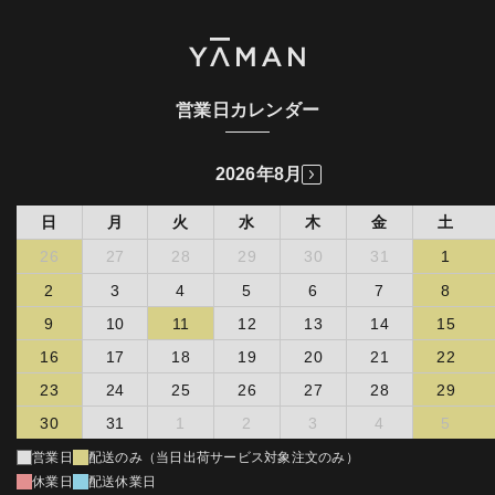
お客様はお買い上げ販売店を通じて弊社に修理を依頼するものと
し、修理依頼品と保証書、及び購入明細をお買い上げ販売店にご持
(第三者配信事業者の広告配信について)
参ご掲示するものとします。
以下の理由によりお買い上げ販売店を通じて修理を依頼できない場
当社は、当社サービスの利用状況をもとにした広告を表示するため
合、ヤーマンコールセンターに依頼し、ヤーマンコールセンターの
にFacebookが提供するカスタムオーディエンスを利用する場合が
指示する方法に従い修理依頼品と保証書、及び購入明細を弊社に掲
あります。
営業日カレンダー
示することで、修理を依頼し、弊社による受付を受けるものとしま
詳細は
Facebookカスタムオーディエンス
をご確認下さい。
す。かかる受付なく製品を弊社に送付された場合、弊社において、
カスタムオーディエンスを利用した広告配信に関しては、
受領拒否又は製品を破棄することができるものとします。弊社は、
2026年8月
Facebookのオプトアウトページ
より機能を停止することができま
かかる受領拒否又は製品の破棄の場合につき何らの責任を負わない
す。
ものとします。
日
月
火
水
木
金
土
ヤーマンオンラインストアを始めとする弊社直接販売にて購入
(個人情報の利用目的の通知、開示、訂正・追加・削除、
された場合
26
27
28
29
30
31
1
利用・提供の拒否に関して)
販売店、販売会社において弊社への修理依頼が不可能である場
2
3
4
5
6
7
8
情報を提供された本人は、該当情報に関して利用目的の通知、開
合
示、訂正・追加・削除、利用・提供の拒否を要求いただける権利を
9
10
11
12
13
14
15
転居、贈答品のために購入店での修理依頼が困難な場合
有しています。必要に応じて窓口までご連絡ください。
お客様が弊社又は正規販売店主催のイベントやキャンペーン等
16
17
18
19
20
21
22
を通して弊社製品を取得したことが明らかな場合
《個人情報相談窓口》
23
24
25
26
27
28
29
ヤーマン株式会社 個人情報相談窓口 : 管理本部
第２項及び第３項の場合、弊社は無料でお客様の製品を修理
〒135-0016 東京都江東区東陽2-4-2 新宮ビル4F
し、又は、弊社において修理ができないもしくは費用等の観点
30
31
1
2
3
4
5
電話 : 03-5665-7330 電子メール : privacy＠ya-man.com
から修理することが不合理であると判断した場合は、同等品と
交換するものとします。但し、第５条（無料修理を適用できな
営業日
配送のみ（当日出荷サービス対象注文のみ）
い場合）に該当する場合、無料ではなく第２条第４項の取り扱
【利用規約】
休業日
配送休業日
いとします。