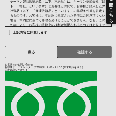
ヤーマン製品保証約款（以下、本約款）は、ヤーマン株式会社（以
当社のサービスのご案内、サポート情報の提供のため
下、「弊社」といいます）とお客様との間で、お客様が購入した弊
サービス利用状況に応じた広告表示のため
社製品（以下、「修理依頼品」といいます）の修理条件等を規定す
成果確認のため
るものです。お客様は、本約款に規定された条項にご同意頂けない
当社におけるサービス向上のため
場合、本約款に基づく修理を受けることができません。なお、この
クレジットカードの不正利用検知・防止のため
約款により、お客様の法律上の権利が制限されるものではありませ
ん。
(第三者への提供)
上記内容に同意します
当社では法律に基づく場合および次の場合を除き、お預かりしまし
第１条（保証規定）
た個人情報は原則第三者への提供はいたしません。
保証期間中に弊社の責によりお客様が購入した修理依頼品に故障又
当社は、クレジットカード決済において、3Dセキュア2.0に対応
は不具合が発生した場合、本約款の定めに従い、弊社修理サービス
し、クレジットカードの不正利用対策を行っております。そのた
戻る
確認する
部門が対応するものとします。
め、当社がお客さまから収集したカード情報（カード名義・カード
番号・有効期間）、メールアドレス、電話番号を、カード発行会社
第２条（保証期間）
お電話でのお問い合わせ
が行う不正利用検知・防止のために、お客さまが利用されているカ
お客様サービスセンター
営業時間 : 9:00 - 21:00 (年末年始を除く)
保証期間は、お客様が修理依頼品を購入した日（以下、「お買い上
ード発行会社及び決済代行会社へ提供させていただきます。
固定電話などから :
げ日」といいます）から、購入した修理依頼品に同封されている製
お客さまが利用されているカード発行会社が外国にある場合、これ
品保証書に記載の期間までとし、その他の時点から起算することは
らの情報は当該発行会社が所属する国に移転される場合がありま
いたしません。ただし、お客様が弊社又は弊社の正規販売店が主催
す。当社では、お客様から収集した情報からは、ご利用のカード発
するイベントやキャンペーン等を通して弊社製品を取得した場合、
行会社及び当該会社が所在する国を特定することができないため、
当該取得した日から保証期間を起算するものとします。なお、本約
以下の個人情報保護措置に関する情報を把握して、ご提供すること
款において、正規販売店とは、弊社と取引のある法人又は弊社と取
はできません。
引のある仲卸業者等の法人から弊社製品を購入した法人もしくは販
・提供先が所在する外国の名称
売店（転売を行う個人は除く）をいうものとします（いずれも弊社
・当該国の個人情報保護の制度
の認めるものに限ります）。正規販売店以外の者が主催するイベン
・カード発行会社の個人情報保護の措置
トやキャンペーン等において弊社製品を取得された場合、当該主催