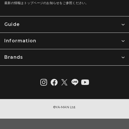
最新の情報はトップページのお知らせをご参照ください。
ヤーマン株式会社 (以下「当社」という) により運営されるウェブサ
送料の負担については保証期間内でありかつ無償での修理保証
イト (以下「当社ウェブサイト」という) について以下のとおり定め
対象である場合は往復弊社負担といたしますが、下記に該当す
ます。ご利用の前に以下の利用規約をお読みいただき、ご同意のう
る場合は弊社の定める往復送料をお客様が負担するものとしま
えでご利用ください。また、ご利用いただいた場合には、以下の利
す。
Guide
用規約のすべてにご同意いただいたものとさせていただきますので
無償での保証対応の修理依頼品として修理依頼された製品につ
ご了承願います。
き、弊社にて診断に着手し診断の過程において無償での修理保
証対象ではないと判断した場合
Information
1. 利用方法
本体を同梱せずに付属品のみを発送した場合
利用者は、本規約および当社が別途定める利用ガイドなどに従い、
その他弊社が必要であると判断した場合
当社ウェブサイトを利用するものとします。
Brands
第４条（修理の場合の手続き）
2. 個人情報
弊社の製品につき修理依頼をお客様がお買い上げ販売店を通じて行
当社ウェブサイトで取得した利用者の個人情報は、当社の
う場合、又は直接弊社に行う場合のいずれの場合であっても、製品
個人情報保護方針 (プライバシーポリシー)
に従って取り扱われま
が弊社に到達した時点で本約款に定める修理の申込みがあったもの
す。
とします（前条第３項の受付なく製品が弊社に到達した場合を除
く）。弊社における第２条第１項の保証期間に該当するかの判断
3. 著作権
は、かかる申込みの時点をもって判断するものとし、製品不具合の
発生した時点等申込時以外の時点は考慮しないものとします。
当社ウェブサイトから提供されるすべての情報の著作権は当社に帰
属します。これらの情報の一部または全部を営利目的で利用するこ
弊社に到着した修理依頼品については下記の順序で進めます。
©︎YA-MAN Ltd.
とは、形態の如何を問わず禁止します。
保証期間内かつ保証対象内である場合は、弊社に到着してから
お客様への確認を行わずに修理又は交換の手続が進行し、完了
4. 商標
次第返送いたします。なお、修理対応となるか交換対応となる