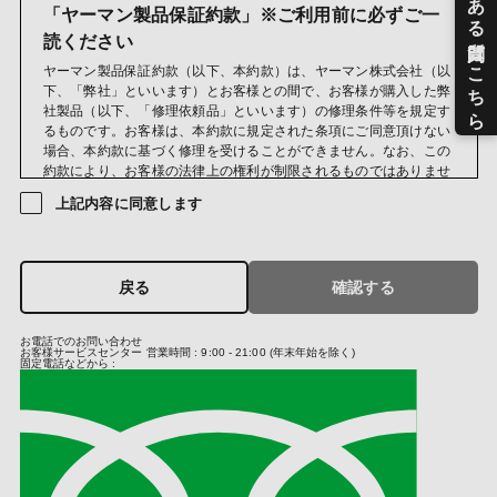
お問い合わせおよびお申し出への対応および必要事項の連絡な
「ヤーマン製品保証約款」※ご利用前に必ずご一
どのため
読ください
メールマガジン送信のため
ヤーマン製品保証約款（以下、本約款）は、ヤーマン株式会社（以
当社のサービスのご案内、サポート情報の提供のため
下、「弊社」といいます）とお客様との間で、お客様が購入した弊
サービス利用状況に応じた広告表示のため
社製品（以下、「修理依頼品」といいます）の修理条件等を規定す
成果確認のため
るものです。お客様は、本約款に規定された条項にご同意頂けない
当社におけるサービス向上のため
場合、本約款に基づく修理を受けることができません。なお、この
クレジットカードの不正利用検知・防止のため
約款により、お客様の法律上の権利が制限されるものではありませ
ん。
(第三者への提供)
上記内容に同意します
当社では法律に基づく場合および次の場合を除き、お預かりしまし
第１条（保証規定）
た個人情報は原則第三者への提供はいたしません。
保証期間中に弊社の責によりお客様が購入した修理依頼品に故障又
当社は、クレジットカード決済において、3Dセキュア2.0に対応
は不具合が発生した場合、本約款の定めに従い、弊社修理サービス
し、クレジットカードの不正利用対策を行っております。そのた
戻る
確認する
部門が対応するものとします。
め、当社がお客さまから収集したカード情報（カード名義・カード
番号・有効期間）、メールアドレス、電話番号を、カード発行会社
第２条（保証期間）
お電話でのお問い合わせ
が行う不正利用検知・防止のために、お客さまが利用されているカ
お客様サービスセンター
営業時間 : 9:00 - 21:00 (年末年始を除く)
保証期間は、お客様が修理依頼品を購入した日（以下、「お買い上
ード発行会社及び決済代行会社へ提供させていただきます。
固定電話などから :
げ日」といいます）から、購入した修理依頼品に同封されている製
お客さまが利用されているカード発行会社が外国にある場合、これ
品保証書に記載の期間までとし、その他の時点から起算することは
らの情報は当該発行会社が所属する国に移転される場合がありま
いたしません。ただし、お客様が弊社又は弊社の正規販売店が主催
す。当社では、お客様から収集した情報からは、ご利用のカード発
するイベントやキャンペーン等を通して弊社製品を取得した場合、
行会社及び当該会社が所在する国を特定することができないため、
当該取得した日から保証期間を起算するものとします。なお、本約
以下の個人情報保護措置に関する情報を把握して、ご提供すること
款において、正規販売店とは、弊社と取引のある法人又は弊社と取
はできません。