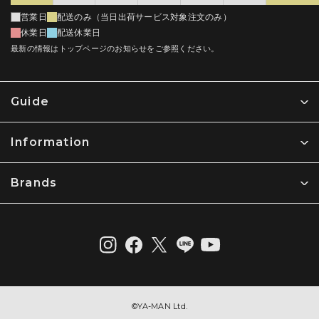
から修理することが不合理であると判断した場合は、同等品と
交換するものとします。但し、第５条（無料修理を適用できな
営業日
配送のみ（当日出荷サービス対象注文のみ）
い場合）に該当する場合、無料ではなく第２条第４項の取り扱
【利用規約】
休業日
配送休業日
いとします。
最新の情報はトップページのお知らせをご参照ください。
ヤーマン株式会社 (以下「当社」という) により運営されるウェブサ
送料の負担については保証期間内でありかつ無償での修理保証
イト (以下「当社ウェブサイト」という) について以下のとおり定め
対象である場合は往復弊社負担といたしますが、下記に該当す
ます。ご利用の前に以下の利用規約をお読みいただき、ご同意のう
る場合は弊社の定める往復送料をお客様が負担するものとしま
えでご利用ください。また、ご利用いただいた場合には、以下の利
す。
Guide
用規約のすべてにご同意いただいたものとさせていただきますので
無償での保証対応の修理依頼品として修理依頼された製品につ
ご了承願います。
き、弊社にて診断に着手し診断の過程において無償での修理保
証対象ではないと判断した場合
Information
1. 利用方法
本体を同梱せずに付属品のみを発送した場合
利用者は、本規約および当社が別途定める利用ガイドなどに従い、
その他弊社が必要であると判断した場合
当社ウェブサイトを利用するものとします。
Brands
第４条（修理の場合の手続き）
2. 個人情報
弊社の製品につき修理依頼をお客様がお買い上げ販売店を通じて行
当社ウェブサイトで取得した利用者の個人情報は、当社の
う場合、又は直接弊社に行う場合のいずれの場合であっても、製品
個人情報保護方針 (プライバシーポリシー)
に従って取り扱われま
が弊社に到達した時点で本約款に定める修理の申込みがあったもの
す。
とします（前条第３項の受付なく製品が弊社に到達した場合を除
く）。弊社における第２条第１項の保証期間に該当するかの判断
3. 著作権
は、かかる申込みの時点をもって判断するものとし、製品不具合の
発生した時点等申込時以外の時点は考慮しないものとします。
当社ウェブサイトから提供されるすべての情報の著作権は当社に帰
属します。これらの情報の一部または全部を営利目的で利用するこ
弊社に到着した修理依頼品については下記の順序で進めます。
©︎YA-MAN Ltd.
とは、形態の如何を問わず禁止します。