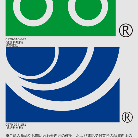
引のある仲卸業者等の法人から弊社製品を購入した法人もしくは販
・提供先が所在する外国の名称
売店（転売を行う個人は除く）をいうものとします（いずれも弊社
・当該国の個人情報保護の制度
の認めるものに限ります）。正規販売店以外の者が主催するイベン
・カード発行会社の個人情報保護の措置
トやキャンペーン等において弊社製品を取得された場合、当該主催
なお、個人情報保護委員会のホームページ（
https://www.ppc.go.jp/
者が正規販売店より取得した日を起算日とします。
)では、各国における個人情報護制度に関する情報について掲載さ
れています。
お客様は、購入明細（購入店舗及び購入日を示すもの。以下、本約
款において同じ）と保証書の２つを弊社に示すことでお買い上げ日
0120-010-642
(業務の委託)
を証明するものとし、お客様がお買い上げ日を証明できない場合
(通話料無料)
携帯電話 :
は、弊社は、お客様が保有する弊社商品を無償で修理する義務を負
個人情報の取り扱いにつきましては、お客さまへのサービス向上と
わないものとします。
業務の適正化などを行うためお預かりしました情報の業務委託を行
保証期間内の故障・不具合の場合、弊社は次条以下の規定の定めに
う場合があります。その場合は個人情報保護の基準を十分満たして
従いお客様に対応するものとします。
いる委託先を選定し必要な契約などを取り交わしたうえ、安全レベ
保証期間を過ぎてしまっている場合、保証期間内であっても第５条
ルの管理向上に努めます。
の定めに従い無償修理対象外となる場合、又はお客様がお買い上げ
日を証明できない場合は、弊社はお客様が希望する場合は有償（部
(個人情報提供の任意性)
品代のほか、診断・調整・点検などの技術料、及び送料も含みま
個人情報の提供は原則任意です。ただし、個人情報を提供いただけ
す）での修理を行うことに努めるものとし、修理が可能な場合は、
ない場合は該当事項につきまして当社からの情報やサービスなどの
予め、その費用を第４条に基づいてお客様に通知するものとしま
ご提供ができない場合がございます。
す。但し、本項の定めは弊社がお客様に対して修理依頼品の修理を
確約するものではありません。
(当社Ｗｅｂサイトの運営について)
第３条（修理条件）
当社サイトでは、ご本人が当社Ｗｅｂサイトを再度訪問されたとき
0570-064-151
などに、より便利に閲覧して頂けるよう「クッキー（Cookie）」
取扱説明書、弊社製品添付ラベル等の弊社の指示に従った正常な使
(通話料有料)
という技術を使用することがあります。また、当社は、第三者が運
用状態で保証期間内に故障した場合、次項以降の定めに従い弊社は
※ご購入商品やお問い合わせ内容の確認、および電話受付業務の品質向上の