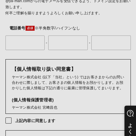
@ya-man.comからの電子メールを受信できるよう、ドメイン設定をお願い
致します。
何卒ご理解を賜りますようよろしくお願い申し上げます。
電話番号
※半角数字/ハイフンなし
-
-
【個人情報取り扱い同意書】
ヤーマン株式会社 (以下「当社」という) ではお客さまからのお問い
合わせに際しまして、お客さまの個人情報をお預かりします。お預
かりした個人情報は下記の通りに厳粛に管理保護してまいります。
(個人情報保護管理者)
ヤーマン株式会社 宮﨑昌也
(利用目的)
上記内容に同意します
ご購入商品・レンタル品・懸賞賞品・キャンペーン商品・試供
品・カタログ・DM・情報誌・ご案内等の発送のため