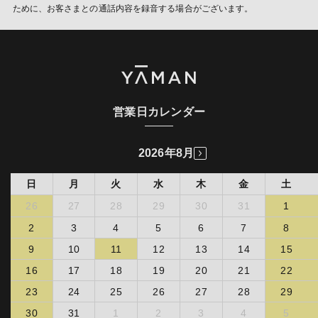
営するデータ・マネジメント・プラッ トフォームからCookieによ
お客様の製品を修理するものとします。なお、お客様が弊社製品の
ために、お客さまとの通話内容を録音する場合がございます。
り収集されたウェブの閲覧履歴及びその分析結果を取得し、これを
販売店独自の保証又はその他一切のサービスに加入されている場
お客様の個人データと結びつけた上で、成果確認・広告配信等のた
合、弊社は、当該サービスに関する責任を負わないものとします。
めに利用いたします。
お客様はお買い上げ販売店を通じて弊社に修理を依頼するものと
し、修理依頼品と保証書、及び購入明細をお買い上げ販売店にご持
(第三者配信事業者の広告配信について)
参ご掲示するものとします。
以下の理由によりお買い上げ販売店を通じて修理を依頼できない場
当社は、当社サービスの利用状況をもとにした広告を表示するため
合、ヤーマンコールセンターに依頼し、ヤーマンコールセンターの
にFacebookが提供するカスタムオーディエンスを利用する場合が
指示する方法に従い修理依頼品と保証書、及び購入明細を弊社に掲
あります。
営業日カレンダー
示することで、修理を依頼し、弊社による受付を受けるものとしま
詳細は
Facebookカスタムオーディエンス
をご確認下さい。
す。かかる受付なく製品を弊社に送付された場合、弊社において、
カスタムオーディエンスを利用した広告配信に関しては、
受領拒否又は製品を破棄することができるものとします。弊社は、
2026年8月
Facebookのオプトアウトページ
より機能を停止することができま
かかる受領拒否又は製品の破棄の場合につき何らの責任を負わない
す。
ものとします。
日
月
火
水
木
金
土
ヤーマンオンラインストアを始めとする弊社直接販売にて購入
(個人情報の利用目的の通知、開示、訂正・追加・削除、
された場合
26
27
28
29
30
31
1
利用・提供の拒否に関して)
販売店、販売会社において弊社への修理依頼が不可能である場
2
3
4
5
6
7
8
情報を提供された本人は、該当情報に関して利用目的の通知、開
合
示、訂正・追加・削除、利用・提供の拒否を要求いただける権利を
9
10
11
12
13
14
15
転居、贈答品のために購入店での修理依頼が困難な場合
有しています。必要に応じて窓口までご連絡ください。
お客様が弊社又は正規販売店主催のイベントやキャンペーン等
16
17
18
19
20
21
22
を通して弊社製品を取得したことが明らかな場合
《個人情報相談窓口》
23
24
25
26
27
28
29
ヤーマン株式会社 個人情報相談窓口 : 管理本部
第２項及び第３項の場合、弊社は無料でお客様の製品を修理
〒135-0016 東京都江東区東陽2-4-2 新宮ビル4F
し、又は、弊社において修理ができないもしくは費用等の観点
30
31
1
2
3
4
5
電話 : 03-5665-7330 電子メール : privacy＠ya-man.com