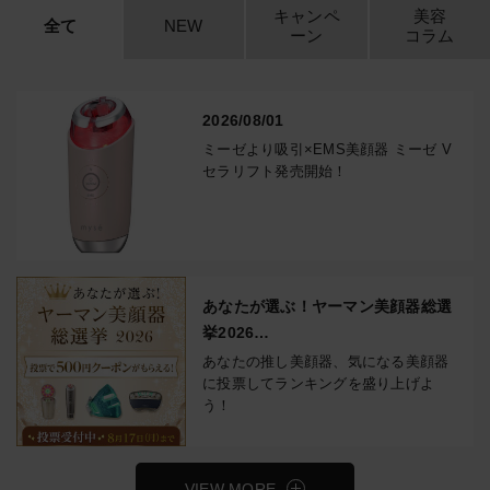
キャンペ
美容
全て
NEW
ーン
コラム
2026/08/01
ミーゼより吸引×EMS美顔器 ミーゼ V
セラリフト発売開始！
あなたが選ぶ！ヤーマン美顔器総選
挙2026
投票で500円クーポンもらえる！
あなたの推し美顔器、気になる美顔器
に投票してランキングを盛り上げよ
う！
VIEW MORE