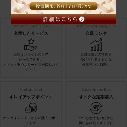
オンラインストアのサービス
Comprehensive Service
Membership Program
充実したサービス
会員ランク
公式オンラインストア
会員様限定の特典を
だからできる、
受けられるオトクな
オトク・安心なサービスが盛りだく
会員ランク制度。
さん！
Kirei up point
Subscription Box
キレイアップポイント
オトクな定期購入
オンラインストアからの購入でポイ
いつも使うものだから
ントが
買い忘れなくオトクに