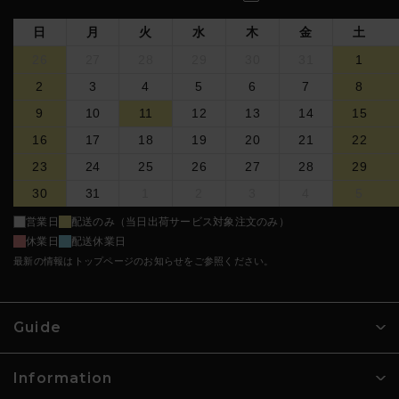
日
月
火
水
木
金
土
今後とも、ヤーマンオンラインストアをご愛顧の程、何
卒宜しくお願いいたします。
26
27
28
29
30
31
1
（2025年03月13日）
2
3
4
5
6
7
8
9
10
11
12
13
14
15
16
17
18
19
20
21
22
23
24
25
26
27
28
29
30
31
1
2
3
4
5
営業日
配送のみ（当日出荷サービス対象注文のみ）
休業日
配送休業日
最新の情報はトップページのお知らせをご参照ください。
Guide
Information