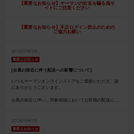
【重要なお知らせ】ヤーマンの社名を騙る偽サ
イトにご注意ください
【重要なお知らせ】不正ログイン防止のための
ご協力お願い
2026/08/06
重要なお知らせ
[台風の接近に伴う配送への影響について]
いつもヤーマンオンラインストアをご愛顧いただき、誠
にありがとうございます。
台風の接近に伴い、対象地域においてお荷物の配送に影
響が出ております。
今後の状況により対象地域に変更が生じる可能性があり
ます。
2026/08/05
重要なお知らせ
詳しい内容につきましては、下記佐川急便のホームペー