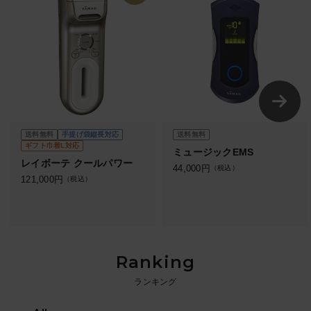
送料無料
手提げ袋縦長対応
送料無料
ギフト巾着L対応
ミュージックEMS
レイボーテ クールパワー
44,000
円
（税込）
121,000
円
（税込）
Ranking
ランキング