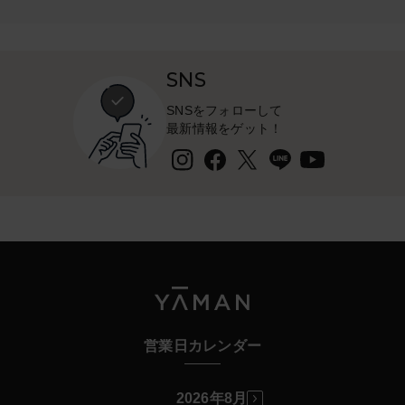
お支払い方法は、マイページより変更可能となっており
ますので
クレジットカードの更新の際などは、事前に変更のご対
SNS
応をお願いいたします。
SNSをフォローして
【支払い方法変更方法】
最新情報をゲット！
マイページへログイン
↓
定期購入情報
↓
該当コースの『詳細の確認・変更はこちら』
↓
お支払い方法変更
↓
ご希望のお支払い方法を選択し、情報更新
クレジットカードのご利用がいただけない理由として
営業日カレンダー
は、有効期限切れや上限額のオーバーなどが一般的に多
くございます。
詳細は当店ではわかりかねますため、【ご利用のクレジ
2026年8月
ットカード会社】へお問合わせをお願いいたします。