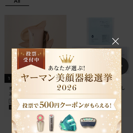
All
1
2
オンリーミネラル ミネラル
MAKANAI 洗い流して美し
エッセンスBBクリームN
く 米ぬかパック
506
円
3,960
円
（税込）
通常
（税込）
3,564
円
定期
（税込）
Service