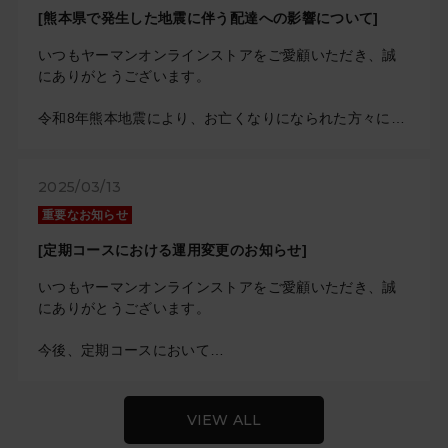
ジよりご確認下さい。
[熊本県で発生した地震に伴う配達への影響について]
佐川急便ホームページ
いつもヤーマンオンラインストアをご愛顧いただき、誠
お客さまには大変ご不便をおかけしますが、ご了承いた
にありがとうございます。
だきますよう宜しくお願い申し上げます。
（2026年08月06日）
令和8年熊本地震により、お亡くなりになられた方々に深
く哀悼の意を表しますとともに、被災された皆さまに心
よりお見舞い申し上げます。
熊本県で発生した地震の影響により、現在、一部地域に
2025/03/13
おいてお荷物のお届けに遅れが生じております。
重要なお知らせ
この影響により、お荷物のお届けに遅延が生じておりま
す。
[定期コースにおける運用変更のお知らせ]
詳しい内容につきましては、下記佐川急便のホームペー
いつもヤーマンオンラインストアをご愛顧いただき、誠
ジよりご確認下さい。
にありがとうございます。
佐川急便ホームページ
今後、定期コースにおいて
お客さまには大変ご不便をおかけしますが、ご了承いた
ご希望の決済方法が、確認の結果承認エラーとなりご利
だきますよう宜しくお願い申し上げます。
用いただけない場合
（2026年08月05日）
お客様に商品を滞りなくお届けするために
VIEW ALL
支払方法を変更してお送りする場合がございます。