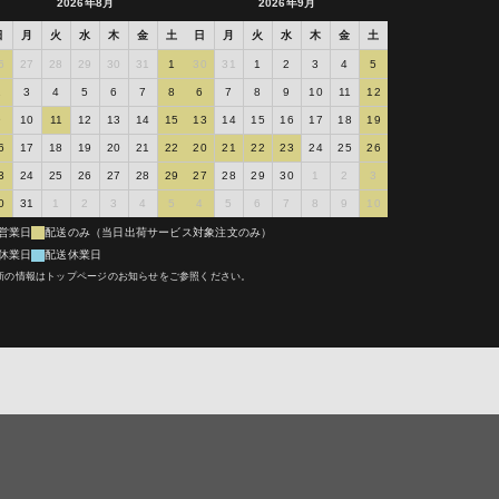
2026年8月
2026年9月
なく同意したも
の場合において
日
月
火
水
木
金
土
日
月
火
水
木
金
土
の技術料を負担
6
27
28
29
30
31
1
30
31
1
2
3
4
5
2
3
4
5
6
7
8
6
7
8
9
10
11
12
交換代を負担す
9
10
11
12
13
14
15
13
14
15
16
17
18
19
・点検等の技術
6
17
18
19
20
21
22
20
21
22
23
24
25
26
返金等は出来か
3
24
25
26
27
28
29
27
28
29
30
1
2
3
診断・調整・点
0
31
1
2
3
4
5
4
5
6
7
8
9
10
により弊社に直
利用するものと
営業日
配送のみ（当日出荷サービス対象注文のみ）
を含みます）で
休業日
配送休業日
て送付いただく
新の情報はトップページのお知らせをご参照ください。
属物を取り外
いと判断される
以外の住所への
可能となった場
ものとします。
ことなく、当該
着等による責任
修理依頼品を預
たにもかかわら
す）を超えてお
ての転売、オーク
で弊社は修理依
はその他の方法
規の流通経路よ
の技術料に加