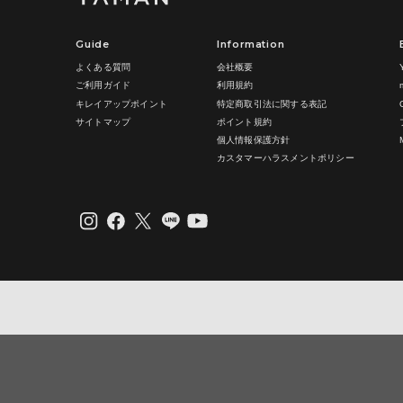
料ご請求の
諾するものと
有償修理品
のとみなされ
は、弊社で
Guide
Information
6. 禁止事項
見積り提示
するものと
よくある質問
会社概要
(1)利用者は
見積り提示
ご利用ガイド
利用規約
①当社ま
るものとし
②当社ウ
キレイアップポイント
特定商取引法に関する表記
製品を修理
③当社ウ
サイトマップ
ポイント規約
料等の合計
④クレジ
ねます。
個人情報保護方針
⑤コンピ
修理、診断
⑥営利目
カスタマーハラスメントポリシー
検等を依頼
・一度の
接修理、診
・ご注文
します。
・同一住
何度も商
お客様が弊
・その他
ものとし、
⑦無効ま
し、破棄又
ご注文を
修理依頼品
⑧その他
返送依頼は
合に限り返
(2)ヤーマ
なお、弊社
アカウントを
は負いかね
(3)ヤーマン
お客様から
かる合理的
7. 転売禁
ず、弊社が
(1)ヤー
客様に修理
ションサ
頼品の保管
(2)当
により処分