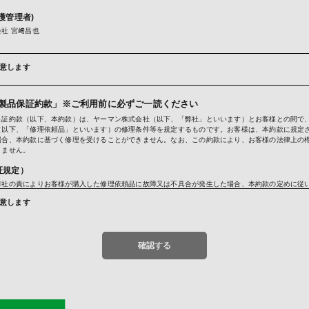
護管理者)
社 宮﨑昌也
意します
品・レンタル品・懸賞賞品・キャンペーン商品・試供品・カタログ・DM・情報誌・ご案内等の発送
わせおよびお申し出への対応および必要事項の連絡などのため
ガジン送信のため
ービスのご案内、サポート情報の提供のため
製品保証約款」※ご利用前に必ずご一読ください
利用状況に応じた広告表示のため
保証約款（以下、本約款）は、ヤーマン株式会社（以下、「弊社」といいます）とお客様との間で
のため
（以下、「修理依頼品」といいます）の修理条件等を規定するものです。お客様は、本約款に規定
けるサービス向上のため
場合、本約款に基づく修理を受けることができません。なお、この約款により、お客様の法律上の
トカードの不正利用検知・防止のため
りません。
提供)
証規定）
に基づく場合および次の場合を除き、お預かりしました個人情報は原則第三者への提供はいたしま
弊社の責によりお客様が購入した修理依頼品に故障又は不具合が発生した場合、本約款の定めに従
ットカード決済において、3Dセキュア2.0に対応し、クレジットカードの不正利用対策を行って
対応するものとします。
お客さまから収集したカード情報（カード名義・カード番号・有効期間）、メールアドレス、電話
意します
う不正利用検知・防止のために、お客さまが利用されているカード発行会社及び決済代行会社へ提
証期間）
お客様が修理依頼品を購入した日（以下、「お買い上げ日」といいます）から、購入した修理依頼
用されているカード発行会社が外国にある場合、これらの情報は当該発行会社が所属する国に移転
書に記載の期間までとし、その他の時点から起算することはいたしません。ただし、お客様が弊社
では、お客様から収集した情報からは、ご利用のカード発行会社及び当該会社が所在する国を特定
確認する
するイベントやキャンペーン等を通して弊社製品を取得した場合、当該取得した日から保証期間を
下の個人情報保護措置に関する情報を把握して、ご提供することはできません。
、本約款において、正規販売店とは、弊社と取引のある法人又は弊社と取引のある仲卸業者等の法
在する外国の名称
人もしくは販売店（転売を行う個人は除く）をいうものとします（いずれも弊社の認めるものに限
人情報保護の制度
者が主催するイベントやキャンペーン等において弊社製品を取得された場合、当該主催者が正規販
会社の個人情報保護の措置
とします。
報保護委員会のホームページ（
https://www.ppc.go.jp/
)では、各国における個人情報護制度に関す
入明細（購入店舗及び購入日を示すもの。以下、本約款において同じ）と保証書の２つを弊社に示
ます。