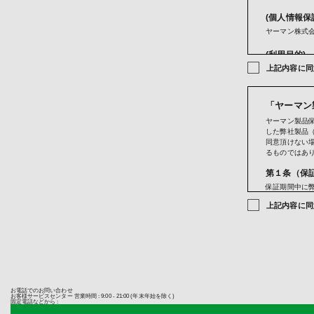
(個人情報保
ヤーマン株式会
(利用目的)
上記内容に同
ご購入商
お問い合
メールマ
当社のサ
「ヤーマン
サービス
ヤーマン製品
成果確認
した弊社製品
当社にお
同意頂けない
クレジッ
るものではあ
(第三者への
第１条（保
当社では法律
保証期間中に
当社は、クレジ
ービス部門が
ため、当社が
上記内容に同
発行会社が行
第２条（保
きます。
保証期間は、
お客さまが利
いる製品保証
ります。当社
販売店が主催
ないため、以
します。なお
・提供先が所
を購入した法
・当該国の個
販売店以外の
・カード発行
お電話でのお問い合わせ
た日を起算日
お客様サービスセンター
営業時間 : 9:00 - 21:00 (年末年始を除く)
なお、個人情
固定電話などから :
お客様は、購
掲載されてい