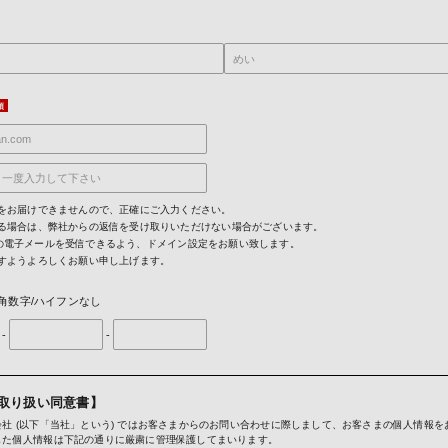
をお届けできませんので、正確にご入力ください。
る場合は、弊社からの返信を受け取りいただけない場合がございます。
mからの電子メールを受信できるよう、ドメイン設定をお願い致します。
すようよろしくお願い申し上げます。
角数字/ハイフンなし
-
-
取り扱い同意書】
社 (以下「当社」という) ではお客さまからのお問い合わせに際しまして、お客さまの個人情報を
した個人情報は下記の通りに厳粛に管理保護してまいります。