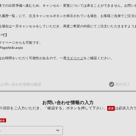
者での出荷準備へ進むため、キャンセル・変更については承ることができません。お問い
入履歴一覧」にて、注文キャンセルボタンが表示されている場合、お客様ご自身でご注文
る場合は一旦キャンセルをしていただき、再度ご希望の内容にてご注文いただきますよう
いて】
マイページからも可能です。
Page/teiki.aspx
はお時間をいただく可能性があるので、一度
マイページ
をご確認ください。
お問い合わせ
情報の確認
受付完了
お問い合わせ情報の入力
の項目をご入力いただき、「確認する」ボタンを押して下さい。
は必須入力
必須