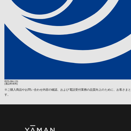
無償での保
《個人情報相
保証対象で
ヤーマン株式会
〒135-0016
本体を同梱
電話 : 03-566
その他弊社
第４条（修
【利用規約
弊社の製品に
ヤーマン株式会
も、製品が弊
おり定めます
した場合を除
には、以下の
し、製品不具
弊社に到着し
1. 利用方法
保証期間内
利用者は、本
了次第返送
時点で保証
2. 個人情報
償修理・有
当社ウェブサ
頼の時点で
ますが、ご
0570-064-151
3. 著作権
(通話料有料)
有償修理品
当社ウェブサ
※ご購入商品やお問い合わせ内容の確認、および電話受付業務の品質向上のために、お客さま
弊社は有償
することは、
す。
可否を検討
提示を行い
4. 商標
ただく費用
か、又はキ
当社ウェブサ
は、お客様
り、これらの
ると判断し
5. 利用規
無償修理対
生産が終了
当社は、利用