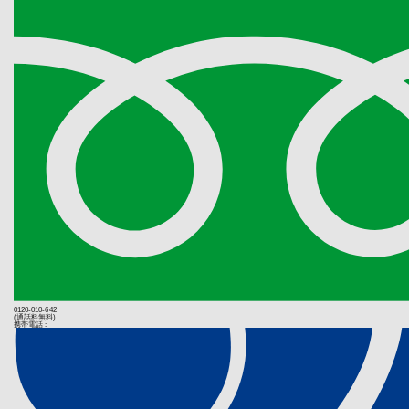
上げ日を証明
る義務を負わ
(業務の委託
保証期間内の
個人情報の取
保証期間を過
託を行う場合
い上げ日を証
え、安全レベ
料も含みます
するものとし
(個人情報提
個人情報の提
第３条（修
などのご提供
取扱説明書、
弊社はお客様
(当社Ｗｅｂ
れている場合
当社サイトで
お客様はお買
（Cookie
ご持参ご掲示
ームからCoo
以下の理由に
成果確認・広
ターの指示す
るものとしま
(第三者配信
とします。弊
当社は、当社サ
ヤーマンオ
場合がありま
販売店、販
詳細は
Face
転居、贈答
0120-010-642
カスタムオー
(通話料無料)
お客様が弊
携帯電話 :
す。
第２項及び
から修理す
(個人情報
ない場合）
情報を提供さ
送料の負担
利を有してい
する場合は