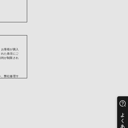
のため
、お客様が購入
された条項にご
権利が制限され
せん。
い、弊社修理サ
おります。その
番号を、カード
供させていただ
品に同封されて
される場合があ
又は弊社の正規
することができ
起算するものと
人から弊社製品
ります）。正規
売店より取得し
る情報について
すことでお買い