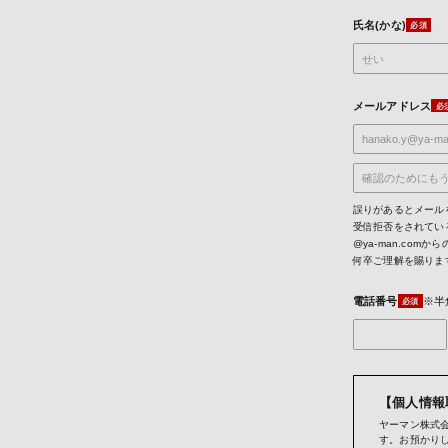
氏名(かな)
メールアドレス
誤りがあるとメール
受信拒否をされてい
@ya-man.co
何卒ご理解を賜りま
電話番号
※半
【個人情報
ヤーマン株式会
す。お預かり